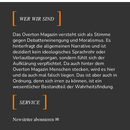
Rechts- oder Linksträger?
39
Lieber jjkoeln, im Gegensatz zu anderen Texten von RdL, ist dieser
explizit als "Glosse" ausgezeichnet.…
WER WIR SIND
Torsten
vor 18 Stunden zu:
Urteil des Bundesverwaltungsgerichts zur ewigen
Das Overton Magazin versteht sich als Stimme
31
Geheimhaltung
gegen Debatteneinengung und Moralismus. Es
Der Deep-State braucht Feinde wie ein Fisch das Wasser. Und nichts
hinterfragt die allgemeinen Narrative und ist
erschafft bessere Feinde als…
dezidiert kein ideologisches Sprachrohr oder
Ferdinand Wohlgewiehert
vor 18 Stunden zu:
Verlautbarungsorgan, sondern fühlt sich der
Wie arm sind wir, Herr Schneider?
21
Aufklärung verpflichtet. Da auch hinter dem
"Art. 20,1 GG: „Die Bundesrepublik Deutschland ist ein demokratischer
Overton Magazin Menschen stecken, wird es hier
und sozialer Bundesstaat.“ Art. 14,2 GG:…
und da auch mal falsch liegen. Das ist aber auch in
Ordnung, denn sich irren zu können, ist ein
Zack15
vor 19 Stunden zu:
wesentlicher Bestandteil der Wahrheitsfindung.
Die Westbank in New York
5
Noch so einer, der viel schwatzt, wenn der Tag lang ist. Etwa die Frage
nach…
SERVICE
Peter Müller
vor 1 Tag zu:
Der Krieg aus dem Baumarkt: Wie billige Drohnen die
1
Newsletter abonnieren ✉
Militärmacht verändern
Warum werden wichtigere Fragen nicht gestellt? Auch die KI könnte mir
nur sagen, was die…