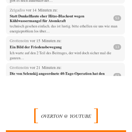
gibt es noch außerhalb der…
Zelgadiss
vor 14 Minuten zu:
Statt Dunkelflaute eher Hitze-Blackout wegen
53
Kühlwassermangel für Atomkraft
technisch gesehen einfach. das ist lustig. bitte erhellen sie uns wie man
energieproblem los über…
Grottenolm
vor 15 Minuten zu:
Ein Bild der Friedensbewegung
13
Ich warte auf den 2 Teil des Beitrages, der wird doch sicher mal die
ganzen…
Grottenolm
vor 21 Minuten zu:
Die von Selenskij angeordnete 40-Tage-Operation hat den
67
Krieg weiter eskaliert
Natürlich ist Russland scheinbar zögerlich, inkonsequent, reagiert immer
nur . Aber es ist vielleicht, wie…
renard
vor 25 Minuten zu:
Die Macht der KI-Besitzer
9
Es sollte nicht KI heißen, sondern SI - Simulierte Intelligenz. Wenn man
OVERTON @ YOUTUBE
sich das klarmacht,…
Egbert Quirl
vor 56 Minuten zu:
Absurde Debatte um Ceuta-„Invasion“ durch Marokko