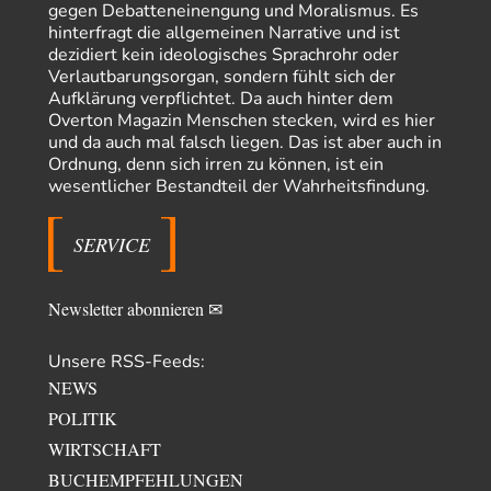
lese. Beweist…
gegen Debatteneinengung und Moralismus. Es
hinterfragt die allgemeinen Narrative und ist
garno
vor 14 Stunden zu:
dezidiert kein ideologisches Sprachrohr oder
Absurde Debatte um Ceuta-„Invasion“ durch Marokko
28
Verlautbarungsorgan, sondern fühlt sich der
vertieft EU-Spaltung
Aufklärung verpflichtet. Da auch hinter dem
Gratuliere, du hast erkannt wer hier der Bösewicht ist. Dann kann es ja
Overton Magazin Menschen stecken, wird es hier
gar nicht…
und da auch mal falsch liegen. Das ist aber auch in
Schattenland
vor 15 Stunden zu:
Ordnung, denn sich irren zu können, ist ein
Unkabarettistische Anstalten
1
wesentlicher Bestandteil der Wahrheitsfindung.
Dem schließe ich mich 100 pro an - das deutsche politische Kabarett ist
tot (Lisa…
SERVICE
YaSa
vor 16 Stunden zu:
Dissonanzen
1
Kleine Korrektur: Anders als Moshe Zuckermann schildet gab es in den
Newsletter abonnieren ✉
1960er und 1970er Jahren…
Wolfgang Wirth
vor 16 Stunden zu:
Unsere RSS-Feeds:
Entkernen, Umfunktionieren und (feindlich) Übernehmen
48
NEWS
@Froschhaut Vielen Dank für Ihre freundlichen Worte. Ich nehme an,
POLITIK
dass ich dass stellvertretend auch…
WIRTSCHAFT
ratzefatz
vor 18 Stunden zu:
BUCHEMPFEHLUNGEN
Klimalüge und Klimadiktatur?
25