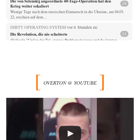
Die von Selenskij angeordnete 40-Tage-Operation hat den
34
Krieg weiter eskaliert
Wenige Tage nach dem russischen Einmarsch in die Ukraine, am 04.03.
22, erschien auf dem…
DIRTY OPERATING SYSTEM
vor 6 Stunden zu:
Die Revolution, die nie scheiterte
21
@jjkoeln "Und in der Tat, steiges Problematisieren und die letzten
Winkel analysieren ist nicht hilfreich.…
Bernie
vor 6 Stunden zu:
Der Anschlag auf eine Lebenslüge
3
@Thomas Danke für den hilfreichen Hinweis ;-) Ob Hamed Abdel-Samad
seine Thesen von Ex-US-Präsident Bush…
OVERTON @ YOUTUBE
Klau-Die
vor 6 Stunden zu:
Helmut Schelsky – Der Mann, der den Marxismus überlebte
27
Er fragte, wem Fabriken gehören. Die Gegenwart zwingt zu einer anderen
Frage: Wer besitzt die…
DIRTY OPERATING SYSTEM
vor 7 Stunden zu:
Morgen kommt der Russe, wir müssen alle sterben!
62
@Russischer Hacker Selbstverständlich gibt es auch in Russland
Propaganda. Das würde ich nicht bestreiten wollen.…