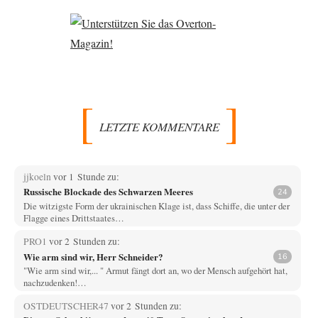
LETZTE KOMMENTARE
jjkoeln
vor 1 Stunde zu:
Russische Blockade des Schwarzen Meeres
24
Die witzigste Form der ukrainischen Klage ist, dass Schiffe, die unter der
Flagge eines Drittstaates…
PRO1
vor 2 Stunden zu:
Wie arm sind wir, Herr Schneider?
16
"Wie arm sind wir,... " Armut fängt dort an, wo der Mensch aufgehört hat,
nachzudenken!…
OSTDEUTSCHER47
vor 2 Stunden zu: