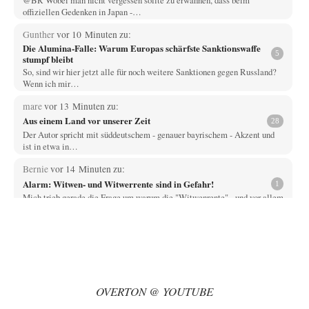
offiziellen Gedenken in Japan -…
Gunther
vor 10 Minuten zu:
Die Alumina-Falle: Warum Europas schärfste Sanktionswaffe
5
stumpf bleibt
So, sind wir hier jetzt alle für noch weitere Sanktionen gegen Russland?
Wenn ich mir…
mare
vor 13 Minuten zu:
Aus einem Land vor unserer Zeit
28
Der Autor spricht mit süddeutschem - genauer bayrischem - Akzent und
ist in etwa in…
Bernie
vor 14 Minuten zu:
Alarm: Witwen- und Witwerrente sind in Gefahr!
1
Mich trieb gerade die Frage um warum die "Witwenrente" - und vor allem
wann -…
Ralf Streck
vor 21 Minuten zu:
Statt Dunkelflaute eher Hitze-Blackout wegen
77
Kühlwassermangel für Atomkraft
Und was sehe ich da fur August? Wind on shore max = 200 MW zum…
OVERTON @ YOUTUBE
signorRossiSuchtDasGlück
vor 46 Minuten zu:
Territoriale Neuordnung der Ukraine?
39