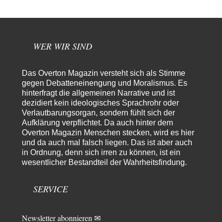
Morgen kommt der Russe, wir müssen alle sterben!
7
Danke für den Text, Russischer Hacker. Gut zusammengefasst. @Dirty
Natürlich, Propaganda gibt es überall. Propaganda…
Trilex
vor 8 Stunden zu:
WER WIR SIND
Ein Bild der Friedensbewegung
16
Sicher, das Innere bricht sich Bann. Gemeint ist damit stets eine
Interaktion. Wir waren zu…
Das Overton Magazin versteht sich als Stimme
PaulKehl
vor 12 Stunden zu:
gegen Debatteneinengung und Moralismus. Es
Wacht Deutschland nun in dem Krieg auf, den es seit Jahren
hinterfragt die allgemeinen Narrative und ist
74
maßgeblich unterstützt?
dezidiert kein ideologisches Sprachrohr oder
Ich tippe auf die Ukros. Für solche James Bond-Aktionen ist der VS zu
Verlautbarungsorgan, sondern fühlt sich der
tappsig. Bei…
Aufklärung verpflichtet. Da auch hinter dem
Overton Magazin Menschen stecken, wird es hier
sylvain
vor 21 Stunden zu:
und da auch mal falsch liegen. Das ist aber auch
Rechts- oder Linksträger?
41
in Ordnung, denn sich irren zu können, ist ein
Danke für den Link. Ich vertraue ja der Wissenschaft, wissen Sie? Und da
wesentlicher Bestandteil der Wahrheitsfindung.
ist es…
Theo Noestonto
vor 23 Stunden zu:
SERVICE
Die Westbank in New York
6
"Das hielt Amerika nicht davon ab, Afghanistan zu besetzen, die
Gesellschaft umzubauen, den Drogenanbau zu…
Newsletter abonnieren ✉