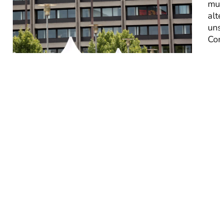
mu
alt
uns
Co