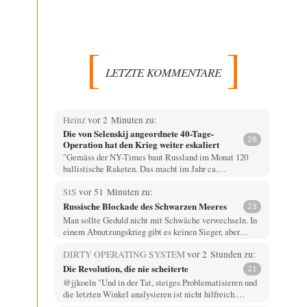
LETZTE KOMMENTARE
Heinz
vor 2 Minuten zu:
Die von Selenskij angeordnete 40-Tage-
28
Operation hat den Krieg weiter eskaliert
"Gemäss der NY-Times baut Russland im Monat 120
ballistische Raketen. Das macht im Jahr ca.…
StS
vor 51 Minuten zu:
Russische Blockade des Schwarzen Meeres
23
Man sollte Geduld nicht mit Schwäche verwechseln. In
einem Abnutzungskrieg gibt es keinen Sieger, aber…
DIRTY OPERATING SYSTEM
vor 2 Stunden zu:
Die Revolution, die nie scheiterte
21
@jjkoeln "Und in der Tat, steiges Problematisieren und
die letzten Winkel analysieren ist nicht hilfreich.…