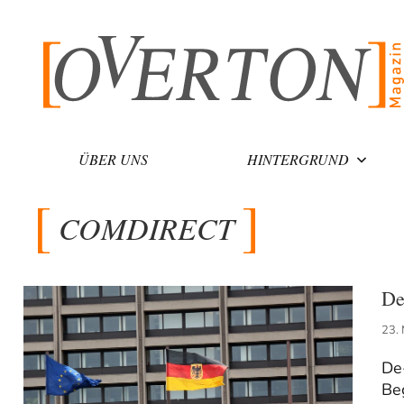
Zum
Inhalt
springen
ÜBER UNS
HINTERGRUND
COMDIRECT
De
23.
De-
Be