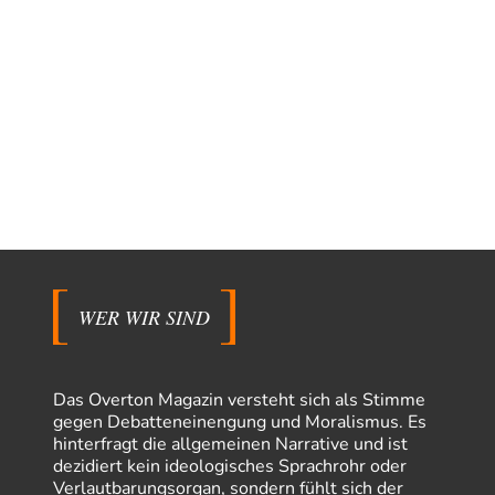
WER WIR SIND
Das Overton Magazin versteht sich als Stimme
gegen Debatteneinengung und Moralismus. Es
hinterfragt die allgemeinen Narrative und ist
dezidiert kein ideologisches Sprachrohr oder
Verlautbarungsorgan, sondern fühlt sich der