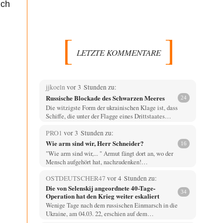
ich
LETZTE KOMMENTARE
jjkoeln
vor 3 Stunden zu:
Russische Blockade des Schwarzen Meeres
24
Die witzigste Form der ukrainischen Klage ist, dass
Schiffe, die unter der Flagge eines Drittstaates…
PRO1
vor 3 Stunden zu:
Wie arm sind wir, Herr Schneider?
16
"Wie arm sind wir,... " Armut fängt dort an, wo der
Mensch aufgehört hat, nachzudenken!…
OSTDEUTSCHER47
vor 4 Stunden zu:
Die von Selenskij angeordnete 40-Tage-
34
Operation hat den Krieg weiter eskaliert
Wenige Tage nach dem russischen Einmarsch in die
Ukraine, am 04.03. 22, erschien auf dem…