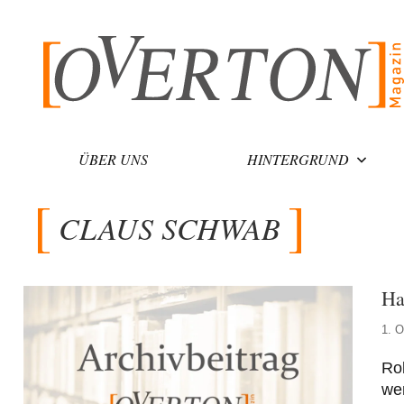
Zum
Inhalt
springen
ÜBER UNS
HINTERGRUND
CLAUS SCHWAB
Ha
1. O
Rob
wen