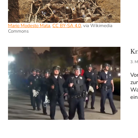
Mario Modesto Mata
,
CC BY-SA 4.0
, via Wikimedia
Commons
Kr
3. 
Vo
zu
Wa
ein