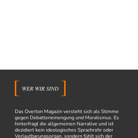
WER WIR SIND
Das Overton Magazin versteht sich als Stimme
gegen Debatteneinengung und Moralismus. Es
hinterfragt die allgemeinen Narrative und ist
dezidiert kein ideologisches Sprachrohr oder
Verlautbarungsorgan, sondern fühlt sich der