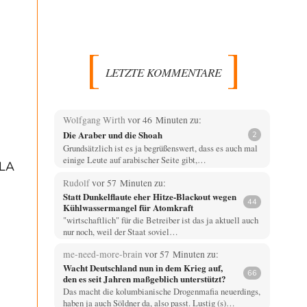
LETZTE KOMMENTARE
Wolfgang Wirth
vor 46 Minuten zu:
Die Araber und die Shoah
2
Grundsätzlich ist es ja begrüßenswert, dass es auch mal
einige Leute auf arabischer Seite gibt,…
CLA
Rudolf
vor 57 Minuten zu:
Statt Dunkelflaute eher Hitze-Blackout wegen
44
Kühlwassermangel für Atomkraft
"wirtschaftlich" für die Betreiber ist das ja aktuell auch
nur noch, weil der Staat soviel…
me-need-more-brain
vor 57 Minuten zu:
Wacht Deutschland nun in dem Krieg auf,
66
den es seit Jahren maßgeblich unterstützt?
Das macht die kolumbianische Drogenmafia neuerdings,
haben ja auch Söldner da, also passt. Lustig (s)…