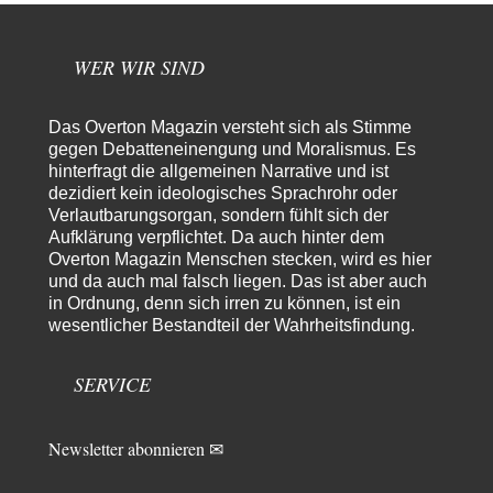
Ein Bild der Friedensbewegung
15
Ich bin glücklich Deine Worte zu lesen! Ja,JA und noch einmal JAAA!
Neben Gandhi muss…
WER WIR SIND
Theo Noestonto
vor 13 Stunden zu:
Russische Blockade des Schwarzen Meeres
36
Das Overton Magazin versteht sich als Stimme
"Ohne tragfähige Argumentation wirds wohl eher nix mit dem
gegen Debatteneinengung und Moralismus. Es
„mainstraem näherbringen“…" Natürlich nicht! Da haben…
hinterfragt die allgemeinen Narrative und ist
dezidiert kein ideologisches Sprachrohr oder
Grottenolm
vor 14 Stunden zu:
Verlautbarungsorgan, sondern fühlt sich der
Die von Selenskij angeordnete 40-Tage-Operation hat den
67
Aufklärung verpflichtet. Da auch hinter dem
Krieg weiter eskaliert
Natürlich ist Russland scheinbar zögerlich, inkonsequent, reagiert immer
Overton Magazin Menschen stecken, wird es hier
nur . Aber es ist vielleicht, wie…
und da auch mal falsch liegen. Das ist aber auch
in Ordnung, denn sich irren zu können, ist ein
Patient 0
vor 19 Stunden zu:
wesentlicher Bestandteil der Wahrheitsfindung.
Helmut Schelsky – Der Mann, der den Marxismus überlebte
34
> Eine schwammige Kritik, die nicht an der Theorie nachweist, dass die
fehlerhaft oder unvollständig…
SERVICE
Conrad
vor 22 Stunden zu:
Entkernen, Umfunktionieren und (feindlich) Übernehmen
3
Newsletter abonnieren ✉
Die NATO-Manöver gibt es noch. Mehr, als, zuvor, größere, nur eben jetzt
ein paar tausend…