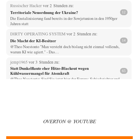
Russischer Hacker
vor 2 Stunden zu:
Territoriale Neuordnung der Ukraine?
12
Die Enstalinisierung fand bereits in der Sowjetunion in den 1950ger
Jahren statt
DIRTY OPERATING SYSTEM
vor 2 Stunden zu:
Die Macht der KI-Besitzer
14
@Theo Noestonto "Man versteht doch bislang nicht einmal vollends,
warum KI wie agiert." - Das…
jemp1965
vor 3 Stunden zu:
Statt Dunkelflaute eher Hitze-Blackout wegen
65
Kühlwassermangel für Atomkraft
@Theo Noestonto: Sind Sie jetzt hier der Forums-Schiedsrichter und
entscheiden, was "faktenfrei" ist??
Muaheheehe
vor 7 Stunden zu:
CSD-Anschlag: Amri 2.0?
8
Auf sowas wie mit dem Perso kommen nur Deutsche Schreibtischtäter ...
Als ob ein Amri…
OVERTON @ YOUTUBE
drummy-b
vor 7 Stunden zu:
Die Araber und die Shoah
6
Ihr Kommentar ist ja just genau so einseitig, wie Sie es Zuckermann hier