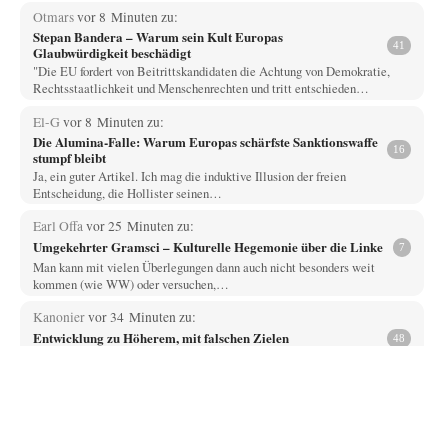
Otmars
vor 8 Minuten zu:
Stepan Bandera – Warum sein Kult Europas
41
Glaubwürdigkeit beschädigt
"Die EU fordert von Beitrittskandidaten die Achtung von Demokratie,
Rechtsstaatlichkeit und Menschenrechten und tritt entschieden…
El-G
vor 8 Minuten zu:
Die Alumina-Falle: Warum Europas schärfste Sanktionswaffe
16
stumpf bleibt
Ja, ein guter Artikel. Ich mag die induktive Illusion der freien
Entscheidung, die Hollister seinen…
Earl Offa
vor 25 Minuten zu:
Umgekehrter Gramsci – Kulturelle Hegemonie über die Linke
7
Man kann mit vielen Überlegungen dann auch nicht besonders weit
kommen (wie WW) oder versuchen,…
Kanonier
vor 34 Minuten zu:
Entwicklung zu Höherem, mit falschen Zielen
48
Grundsätzlich bin ich ja der Meinung, dass die Gesellschaft ganz enorme
Fehlinvestitionen in Ökonomie-"Institute", Ökonomie-"Studiengänge"…
im-vertrauen-gesagt
vor 1 Stunde zu:
Fortschritt in Tyrannenhänden
1