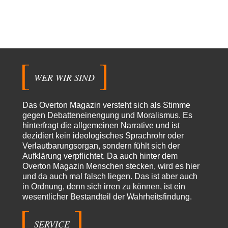
Territoriale Neuordnung der Ukraine?
44
@SignorRossi Danke für die Klarstellung. Folgenden habe ich jetzt dazu
gefunden: ✍️ **Meine Forderung.** Ich…
Jasmina
vor 9 Stunden zu:
Alarm: Witwen- und Witwerrente sind in Gefahr!
19
Nun, das ist die falsche Vorgehensweise denn wo soll denn dann der
"Aufwuchs" für die…
WER WIR SIND
Simon
vor 9 Stunden zu:
Der Bremische Kirchentag liebt die Bombe nicht!
24
Die Atombombe braucht nur, wer an den zerstörerischen, geostrategischen
Das Overton Magazin versteht sich als Stimme
Machtspielen im globalen Raum beteiligt sein…
gegen Debatteneinengung und Moralismus. Es
hinterfragt die allgemeinen Narrative und ist
Yossarian
vor 11 Stunden zu:
dezidiert kein ideologisches Sprachrohr oder
Statt Dunkelflaute eher Hitze-Blackout wegen
59
Verlautbarungsorgan, sondern fühlt sich der
Kühlwassermangel für Atomkraft
Aufklärung verpflichtet. Da auch hinter dem
Die Gezeiten werden deutlich höher? Kannst du mir dazu eine Quelle
nennen, die das erläutert?…
Overton Magazin Menschen stecken, wird es hier
und da auch mal falsch liegen. Das ist aber auch
KR
vor 12 Stunden zu:
in Ordnung, denn sich irren zu können, ist ein
Wien, die heißeste Stadt
43
wesentlicher Bestandteil der Wahrheitsfindung.
Und Wassermangel gibt es in Wien NICHT!!! Wien hat nach wie vor
genug ausgezeichnetes Wasser,…
SERVICE