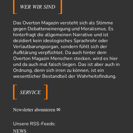
und man landet suf der Zionisten-Abschussliste.
WER WIR SIND
Thomas
vor 14 Stunden zu:
Die Westbank in New York
7
Danke, diese Verdrehung war mir auch gleich sauer aufgestoßen...... - die
Das Overton Magazin versteht sich als Stimme
"Taliban" hatten den Mohnanbau…
gegen Debatteneinengung und Moralismus. Es
hinterfragt die allgemeinen Narrative und ist
Nordlicht
vor 16 Stunden zu:
dezidiert kein ideologisches Sprachrohr oder
Wacht Deutschland nun in dem Krieg auf, den es seit Jahren
75
Verlautbarungsorgan, sondern fühlt sich der
maßgeblich unterstützt?
Aufklärung verpflichtet. Da auch hinter dem
Fragen Sie doch mal Ronzheimer oder Kiesewetter, da besteht dann keine
Overton Magazin Menschen stecken, wird es hier
Unklarheit mehr!!! Aber in…
und da auch mal falsch liegen. Das ist aber auch in
Theo Noestonto
vor 1 Tag zu:
Ordnung, denn sich irren zu können, ist ein
Die Macht der KI-Besitzer
17
wesentlicher Bestandteil der Wahrheitsfindung.
@DIRTY OPERATING SYSTEM Ihre Argumentation teile ich, soweit
wir uns auf den aktuellen Moment beziehen.…
SERVICE
Routard
vor 1 Tag zu:
Die Araber und die Shoah
7
Ich kenne das Buch von Gilbert Achcar, The Arabs and the Holocaust,
Newsletter abonnieren ✉
nicht. Auf Anhieb…
Waltraudt
vor 1 Tag zu:
Unsere RSS-Feeds:
Morgen kommt der Russe, wir müssen alle sterben!
1
NEWS