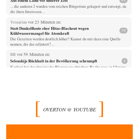
Aus einem Land vor unserer Zeit
61
... die anderen 2 wurden vom reichen Bürgertum gekapert und entsorgt, da
die ihren Interessen…
Yossarian
vor 23 Minuten zu:
Statt Dunkelflaute eher Hitze-Blackout wegen
79
Kühlwassermangel für Atomkraft
Die Gezeiten werden deutlich höher? Kannst du mir dazu eine Quelle
nennen, die das erläutert?…
BR
vor 59 Minuten zu:
Selenskijs Rückhalt in der Bevölkerung schrumpft
5
Konkret hat der ukrainische Blogger geschrieben: By the way, in Ukraine,
mortality is four times…
KR
vor 1 Stunde zu:
Wien, die heißeste Stadt
43
Und Wassermangel gibt es in Wien NICHT!!! Wien hat nach wie vor
genug ausgezeichnetes Wasser,…
OVERTON @ YOUTUBE
Michael
vor 2 Stunden zu:
Die Alumina-Falle: Warum Europas schärfste
11
Sanktionswaffe stumpf bleibt
Im Gegensatz zu Hollister finde ich großartig dass Irland liefert was
Russland braucht! Ich hoffe…