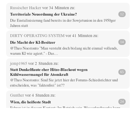
Russischer Hacker
vor 34 Minuten zu:
Territoriale Neuordnung der Ukraine?
12
Die Enstalinisierung fand bereits in der Sowjetunion in den 1950ger
Jahren statt
DIRTY OPERATING SYSTEM
vor 41 Minuten zu:
Die Macht der KI-Besitzer
14
@Theo Noestonto "Man versteht doch bislang nicht einmal vollends,
warum KI wie agiert." - Das…
jemp1965
vor 2 Stunden zu:
Statt Dunkelflaute eher Hitze-Blackout wegen
65
Kühlwassermangel für Atomkraft
@Theo Noestonto: Sind Sie jetzt hier der Forums-Schiedsrichter und
entscheiden, was "faktenfrei" ist??
Gunther
vor 4 Stunden zu:
Wien, die heißeste Stadt
24
Fahren ist in diesem Kontext: Im Betrieb sein. Wasserkraftwerke kann
man am einfachsten ein- und…
Muaheheehe
vor 6 Stunden zu:
CSD-Anschlag: Amri 2.0?
8
Auf sowas wie mit dem Perso kommen nur Deutsche Schreibtischtäter ...