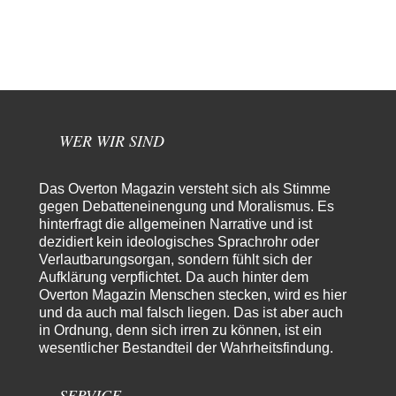
8
EU-Spaltung
Jetzt versuchen "interessierte Kreise" Georg Restle fertigzumachen, der
in der Ceuta-Angelegenheit von einem "US-israelisch-marokkanischen
Bündnis"…
Frank Herbert
vor 12 Stunden zu:
Ein Bild der Friedensbewegung
15
Ich bin glücklich Deine Worte zu lesen! Ja,JA und noch einmal JAAA!
Neben Gandhi muss…
WER WIR SIND
Theo Noestonto
vor 12 Stunden zu:
Russische Blockade des Schwarzen Meeres
36
Das Overton Magazin versteht sich als Stimme
"Ohne tragfähige Argumentation wirds wohl eher nix mit dem
gegen Debatteneinengung und Moralismus. Es
„mainstraem näherbringen“…" Natürlich nicht! Da haben…
hinterfragt die allgemeinen Narrative und ist
dezidiert kein ideologisches Sprachrohr oder
Grottenolm
vor 13 Stunden zu:
Verlautbarungsorgan, sondern fühlt sich der
Die von Selenskij angeordnete 40-Tage-Operation hat den
67
Aufklärung verpflichtet. Da auch hinter dem
Krieg weiter eskaliert
Natürlich ist Russland scheinbar zögerlich, inkonsequent, reagiert immer
Overton Magazin Menschen stecken, wird es hier
nur . Aber es ist vielleicht, wie…
und da auch mal falsch liegen. Das ist aber auch
in Ordnung, denn sich irren zu können, ist ein
Patient 0
vor 18 Stunden zu:
wesentlicher Bestandteil der Wahrheitsfindung.
Helmut Schelsky – Der Mann, der den Marxismus überlebte
34
> Eine schwammige Kritik, die nicht an der Theorie nachweist, dass die
fehlerhaft oder unvollständig…
SERVICE