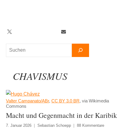
Zum
Inhalt
springen
Twitter
Facebook
YouTube
Telegram
Newsletter
Suchen
CHAVISMUS
Valter Campanato/ABr
,
CC BY 3.0 BR
, via Wikimedia
Commons
Macht und Gegenmacht in der Karibik
7. Januar 2026
Sebastian Schoepp
88 Kommentare