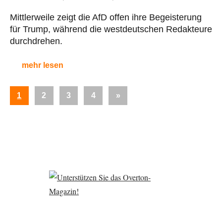
Mittlerweile zeigt die AfD offen ihre Begeisterung
für Trump, während die westdeutschen Redakteure
durchdrehen.
mehr lesen
Seitennummerierung
Nächste
1
2
3
4
»
der
Beiträge
Beiträge