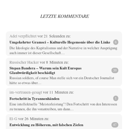
LETZTE KOMMENTARE
Adel verpflichtet
vor 21 Sekunden zu:
Umgekehrter Gramsci – Kulturelle Hegemonie über die Linke
6
Die Ideologie des Kapitalismus und der Narrative in welcher Ausprägung
auch immer ist dieser Gesellschaft…
Russischer Hacker
vor 8 Minuten zu:
Stepan Bandera – Warum sein Kult Europas
39
Glaubwürdigkeit beschädigt
Russian soldiers, of course Man stelle sich vor ein Deutscher Journalist
hätte so etwas über…
im-vertrauen-gesagt
vor 11 Minuten zu:
Fortschritt in Tyrannenhänden
1
Eine intellektuelle "Meisterleistung"! Den Fortschritt von den Interessen
zu trennen, die ihn vorantreiben, um dann…
El-G
vor 26 Minuten zu:
Entwicklung zu Höherem, mit falschen Zielen
47