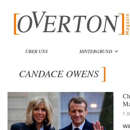
Zum
Inhalt
springen
ÜBER UNS
HINTERGRUND
CANDACE OWENS
Ch
Ma
7. 
Wäh