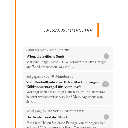
LETZTE KOMMENTARE
Gunther
vor 2 Minuten zu:
Wien, die heißeste Stadt
5
Mal eine Frage: wenn 100 Windräder je 5 MW Energie
aus Wind entnehmen, wie viel…
aufgepasst
vor 19 Minuten zu:
Statt Dunkelflaute eher Hitze-Blackout wegen
60
Kühlwassermangel für Atomkraft
Wer sagt denn dass alle(!) Haushalte mit Solarthermie
beheizt werden müssen/sollen? Mein Argument war,
dass…
Wolfgang Wirth
vor 22 Minuten zu:
Die Araber und die Shoah
5
@mahem Haben Sie diese Passage von mir eigentlich
gelesen? "Ich erwarte von Herrn Zuckermann ja…