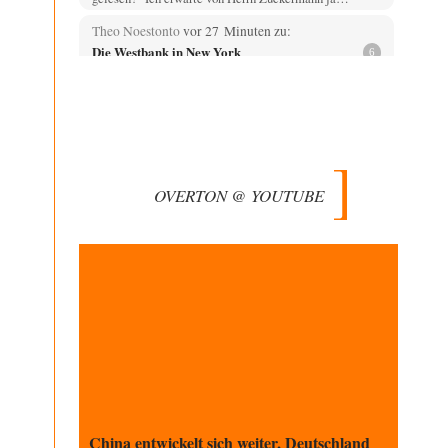
Theo Noestonto
vor 27 Minuten zu:
Die Westbank in New York
6
"Das hielt Amerika nicht davon ab, Afghanistan zu
besetzen, die Gesellschaft umzubauen, den
Drogenanbau zu…
AeaP
vor 1 Stunde zu:
Absurde Debatte um Ceuta-„Invasion“ durch
9
Marokko vertieft EU-Spaltung
OVERTON @ YOUTUBE
Jetzt versuchen "interessierte Kreise" Georg Restle
fertigzumachen, der in der Ceuta-Angelegenheit von
einem "US-israelisch-marokkanischen Bündnis"…
Adel verpflichtet
vor 2 Stunden zu:
CSD-Anschlag: Amri 2.0?
3
Wir werden doch wie immer auch hier nur verarscht und
wer glaubt das ein SWAT-Team…
Adel verpflichtet
vor 2 Stunden zu:
Die Macht der KI-Besitzer
11
This is what we get: Gates Foundation finanziert KI-
gesteuerte Erschaffung synthetischer Viren. Nicht nur
das…
China entwickelt sich weiter, Deutschland