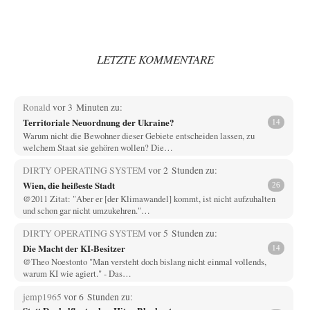
LETZTE KOMMENTARE
Ronald
vor 3 Minuten zu:
Territoriale Neuordnung der Ukraine?
14
Warum nicht die Bewohner dieser Gebiete entscheiden lassen, zu
welchem Staat sie gehören wollen? Die…
DIRTY OPERATING SYSTEM
vor 2 Stunden zu:
Wien, die heißeste Stadt
26
@2011 Zitat: "Aber er [der Klimawandel] kommt, ist nicht aufzuhalten
und schon gar nicht umzukehren."…
DIRTY OPERATING SYSTEM
vor 5 Stunden zu:
Die Macht der KI-Besitzer
14
@Theo Noestonto "Man versteht doch bislang nicht einmal vollends,
warum KI wie agiert." - Das…
jemp1965
vor 6 Stunden zu: