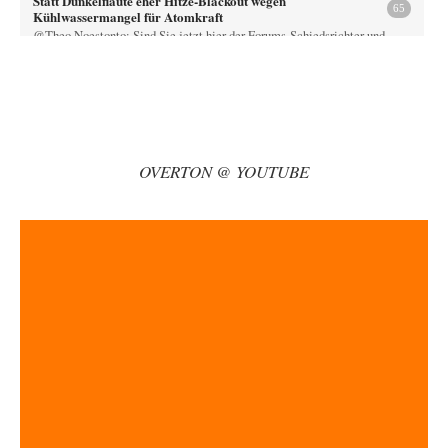
Statt Dunkelflaute eher Hitze-Blackout wegen
65
Kühlwassermangel für Atomkraft
@Theo Noestonto: Sind Sie jetzt hier der Forums-Schiedsrichter und
entscheiden, was "faktenfrei" ist??
Muaheheehe
vor 9 Stunden zu:
CSD-Anschlag: Amri 2.0?
8
Auf sowas wie mit dem Perso kommen nur Deutsche Schreibtischtäter ...
Als ob ein Amri…
OVERTON @ YOUTUBE
drummy-b
vor 10 Stunden zu:
Die Araber und die Shoah
6
Ihr Kommentar ist ja just genau so einseitig, wie Sie es Zuckermann hier
andichten wollen:…
Here read this
vor 10 Stunden zu:
Wacht Deutschland nun in dem Krieg auf, den es seit Jahren
73
maßgeblich unterstützt?
Monarch Programm: Angeblich geht es auf die alten Ägypter zurück. Die
Priester haben den Pharao…
sylvain
vor 11 Stunden zu:
Rechts- oder Linksträger?
41
Danke für den Link. Ich vertraue ja der Wissenschaft, wissen Sie? Und da
ist es…