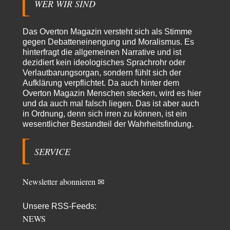
WER WIR SIND
Götz
vor 6 Stunden zu:
From Field to Glass – Bio hochprozentig
5
Das Overton Magazin versteht sich als Stimme
Jetzt gib hier mal nicht den Beckmesser. Die meinen das doch gar nicht
so -…
gegen Debatteneinengung und Moralismus. Es
hinterfragt die allgemeinen Narrative und ist
Frank Herbert
vor 6 Stunden zu:
dezidiert kein ideologisches Sprachrohr oder
Urteil des Bundesverwaltungsgerichts zur ewigen
Verlautbarungsorgan, sondern fühlt sich der
33
Geheimhaltung
Aufklärung verpflichtet. Da auch hinter dem
Es gab überhaupt KEINE Entnazifizierung der Deutschen Justiz nach
Overton Magazin Menschen stecken, wird es hier
Kriegsende! Und es hätte auch keine…
und da auch mal falsch liegen. Das ist aber auch
ratzefatz
vor 7 Stunden zu:
in Ordnung, denn sich irren zu können, ist ein
Klimalüge und Klimadiktatur?
wesentlicher Bestandteil der Wahrheitsfindung.
57
Es gibt genau zwei Faktoren, die für unser Klima (eigentlich: die Klimata
der verschiedenen Klimazonen)…
SERVICE
arth_
vor 8 Stunden zu:
Sollte Bundeswehrwerbung verboten werden?
33
Nr. 6 halte ich für thematisch verfehlt. Unabhängig davon wie man zu
Newsletter abonnieren ✉
Saudibarbarien oder der…
W. Heines
vor 8 Stunden zu:
Unsere RSS-Feeds:
Junglöwen des Kalifats
NEWS
3
Vielen Dank an die Autoren des Artikels dafür, daß sie die Situation einer