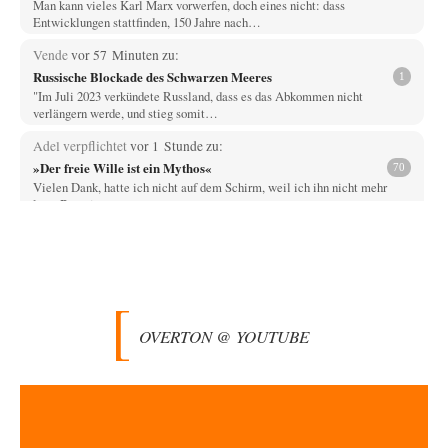
Man kann vieles Karl Marx vorwerfen, doch eines nicht: dass
Entwicklungen stattfinden, 150 Jahre nach…
Vende
vor 57 Minuten zu:
Russische Blockade des Schwarzen Meeres
1
"Im Juli 2023 verkündete Russland, dass es das Abkommen nicht
verlängern werde, und stieg somit…
Adel verpflichtet
vor 1 Stunde zu:
»Der freie Wille ist ein Mythos«
70
Vielen Dank, hatte ich nicht auf dem Schirm, weil ich ihn nicht mehr
lese. Beweist…
Wallenstein
vor 3 Stunden zu:
Die Revolution, die nie scheiterte
19
NeeNee, Kampfflugzeuge können schon deshalb nicht negativ auf
Klimabilanzen einwirken, weil das "Pariser Klimaschutzabkommen"
Emissionen…
OVERTON @ YOUTUBE
Wallenstein
vor 3 Stunden zu:
US-Außenministerium: Kuba ist „weniger ein Nationalstaat
31
als eine allumfassende Geheimdienst- und
Subversionsoperation
Das ist richtig, der Plan war noch aus der Eisenhower-Zeit! Nun hat
Kennedy am Anfang…