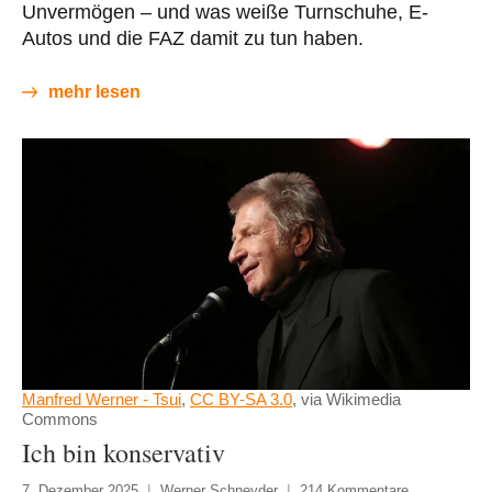
Unvermögen – und was weiße Turnschuhe, E-
Autos und die FAZ damit zu tun haben.
mehr lesen
Manfred Werner - Tsui
,
CC BY-SA 3.0
, via Wikimedia
Commons
Ich bin konservativ
7. Dezember 2025
Werner Schneyder
214 Kommentare