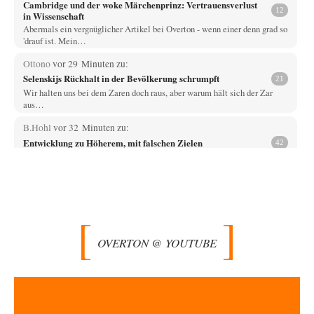
Cambridge und der woke Märchenprinz: Vertrauensverlust
12
in Wissenschaft
Abermals ein vergnüglicher Artikel bei Overton - wenn einer denn grad so
'drauf ist. Mein…
Ottono
vor 29 Minuten zu:
Selenskijs Rückhalt in der Bevölkerung schrumpft
21
Wir halten uns bei dem Zaren doch raus, aber warum hält sich der Zar
aus…
B.Hohl
vor 32 Minuten zu:
Entwicklung zu Höherem, mit falschen Zielen
42
otto motto schreibt : „Ich kann mir gut vorstellen, dass wir dann 8
Milliarden unterschiedlicher…
DIRTY OPERATING SYSTEM
vor 58 Minuten zu:
Die Macht der KI-Besitzer
18
@Theo Noestonto: Ich würde in der Tat nicht mehr ausschließen, dass
eine KI in der…
OVERTON @ YOUTUBE
BR
vor 1 Stunde zu:
Territoriale Neuordnung der Ukraine?
44
@SignorRossi Danke für die Klarstellung. Folgenden habe ich jetzt dazu
gefunden: ✍️ **Meine Forderung.** Ich…