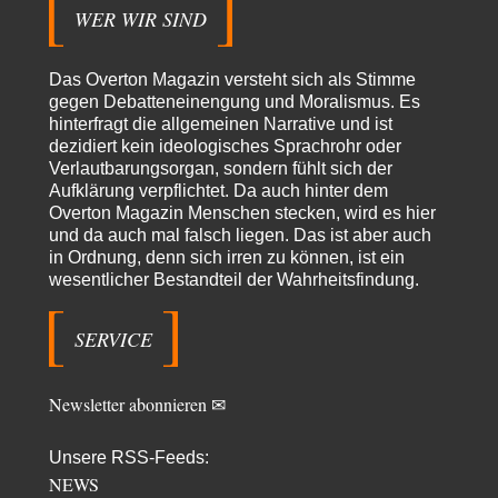
nennen, die das erläutert?…
WER WIR SIND
KR
vor 6 Stunden zu:
Wien, die heißeste Stadt
43
Das Overton Magazin versteht sich als Stimme
Und Wassermangel gibt es in Wien NICHT!!! Wien hat nach wie vor
gegen Debatteneinengung und Moralismus. Es
genug ausgezeichnetes Wasser,…
hinterfragt die allgemeinen Narrative und ist
dezidiert kein ideologisches Sprachrohr oder
Michael
vor 14 Stunden zu:
Verlautbarungsorgan, sondern fühlt sich der
CSD-Anschlag: Amri 2.0?
16
Aufklärung verpflichtet. Da auch hinter dem
Der offensichtlichste Elefant im Raum, den keiner erwähnt: Alle
Eingänge zum Tiergarten waren gesperrt, Nur…
Overton Magazin Menschen stecken, wird es hier
und da auch mal falsch liegen. Das ist aber auch
Peter Zobel
vor 17 Stunden zu:
in Ordnung, denn sich irren zu können, ist ein
Absurde Debatte um Ceuta-„Invasion“ durch Marokko vertieft
wesentlicher Bestandteil der Wahrheitsfindung.
5
EU-Spaltung
Man braucht in Deutschland nur etwas halbwegs vernünftiges zuvsagen
und man landet suf der Zionisten-Abschussliste.
SERVICE
Thomas
vor 18 Stunden zu:
Die Westbank in New York
5
Newsletter abonnieren ✉
Danke, diese Verdrehung war mir auch gleich sauer aufgestoßen...... - die
"Taliban" hatten den Mohnanbau…
Unsere RSS-Feeds:
Nordlicht
vor 21 Stunden zu:
NEWS
Wacht Deutschland nun in dem Krieg auf, den es seit Jahren
48