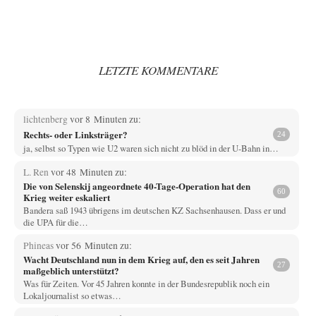
LETZTE KOMMENTARE
lichtenberg
vor 8 Minuten zu:
Rechts- oder Linksträger?
24
ja, selbst so Typen wie U2 waren sich nicht zu blöd in der U-Bahn in…
L. Ren
vor 48 Minuten zu:
Die von Selenskij angeordnete 40-Tage-Operation hat den
60
Krieg weiter eskaliert
Bandera saß 1943 übrigens im deutschen KZ Sachsenhausen. Dass er und
die UPA für die…
Phineas
vor 56 Minuten zu:
Wacht Deutschland nun in dem Krieg auf, den es seit Jahren
27
maßgeblich unterstützt?
Was für Zeiten. Vor 45 Jahren konnte in der Bundesrepublik noch ein
Lokaljournalist so etwas…