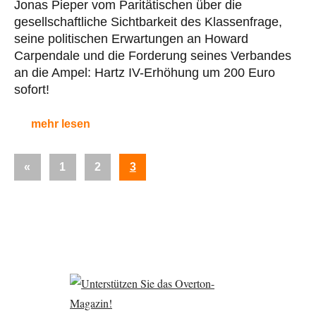
Jonas Pieper vom Paritätischen über die
gesellschaftliche Sichtbarkeit des Klassenfrage,
seine politischen Erwartungen an Howard
Carpendale und die Forderung seines Verbandes
an die Ampel: Hartz IV-Erhöhung um 200 Euro
sofort!
mehr lesen
Seitennummerierung
Vorherige
«
1
2
3
der
Beiträge
Beiträge