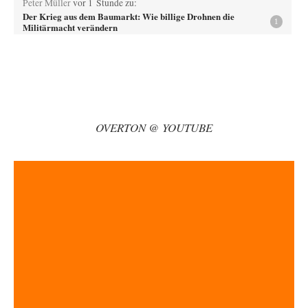
Peter Müller
vor 1 Stunde zu:
Der Krieg aus dem Baumarkt: Wie billige Drohnen die
1
Militärmacht verändern
Warum werden wichtigere Fragen nicht gestellt? Auch die KI könnte mir
nur sagen, was die…
Claire Grube
vor 1 Stunde zu:
»Der freie Wille ist ein Mythos«
62
Rrrrrrichtig: Kritik am Chef und Du wirst exkludiert. Ein typischer
Schulterklopferblog. Wer wie Herr Erdmann…
OVERTON @ YOUTUBE
PRO1
vor 1 Stunde zu:
Russische Blockade des Schwarzen Meeres
30
Wer sich die russische Wirtschaft näher betrachtet, hat dieser Konflikt,
Russland bestens stehen lassen. Für…
kwf
vor 1 Stunde zu:
Wie arm sind wir, Herr Schneider?
20
"Der Wertewesten hätte ihn verhindern können." Da liegen Sie falsch.
Und warum? Erstens, weil der…
garno
vor 2 Stunden zu:
Die Westbank in New York
2
So wie ich die Sache verstanden habe, geht es Mamdani um die Rettung
des Kapitalismus…