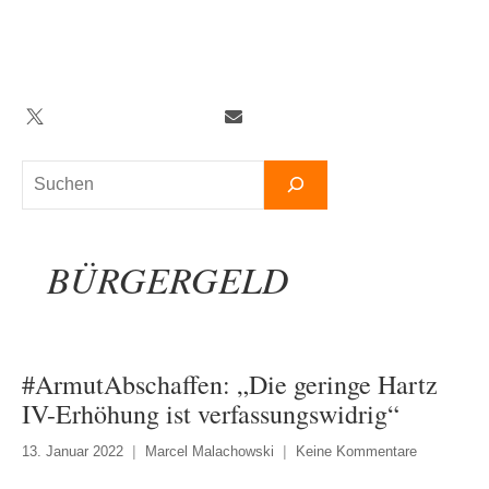
Zum
Inhalt
springen
Twitter
Facebook
YouTube
Telegram
Newsletter
Suchen
BÜRGERGELD
#ArmutAbschaffen: „Die geringe Hartz
IV-Erhöhung ist verfassungswidrig“
13. Januar 2022
Marcel Malachowski
Keine Kommentare