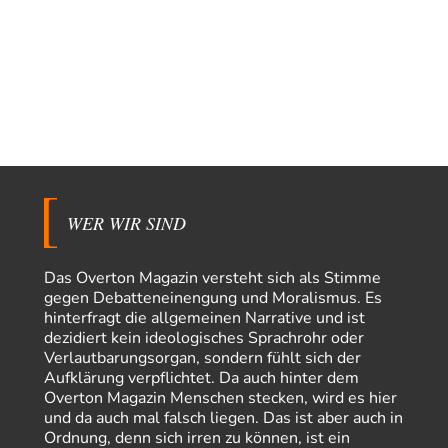
Winkel analysieren ist nicht hilfreich.…
Bernie
vor 13 Stunden zu:
Der Anschlag auf eine Lebenslüge
3
@Thomas Danke für den hilfreichen Hinweis ;-) Ob Hamed Abdel-Samad
seine Thesen von Ex-US-Präsident Bush…
Ute Plass
vor 15 Stunden zu:
Urteil des Bundesverwaltungsgerichts zur ewigen
34
Geheimhaltung
Gaby Weber stellt fest : "So ist das in der Bundesrepublik: von
Transparenz, Rechtstaatlichkeit und…
WER WIR SIND
El-G
vor 15 Stunden zu:
US-Außenministerium: Kuba ist „weniger ein Nationalstaat
32
als eine allumfassende Geheimdienst- und
Das Overton Magazin versteht sich als Stimme
Subversionsoperation
Gut, dass Sie »Schande« geschrieben haben und nicht „Scheitern“, denn
gegen Debatteneinengung und Moralismus. Es
das war und ist es…
hinterfragt die allgemeinen Narrative und ist
dezidiert kein ideologisches Sprachrohr oder
Modulation
vor 15 Stunden zu:
Verlautbarungsorgan, sondern fühlt sich der
From Field to Glass – Bio hochprozentig
6
Aufklärung verpflichtet. Da auch hinter dem
statt Kaffeefahrten in die Lüneburger Heide bald Einschiffungen ab
Overton Magazin Menschen stecken, wird es hier
Ostende zur Abfüllung mit Whiksy samt…
und da auch mal falsch liegen. Das ist aber auch in
Stefan M
vor 17 Stunden zu:
Ordnung, denn sich irren zu können, ist ein