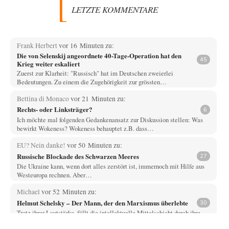
LETZTE KOMMENTARE
Frank Herbert
vor 16 Minuten zu:
Die von Selenskij angeordnete 40-Tage-Operation hat den
45
Krieg weiter eskaliert
Zuerst zur Klarheit: "Russisch" hat im Deutschen zweierlei
Bedeutungen. Zu einem die Zugehörigkeit zur grössten…
Bettina di Monaco
vor 21 Minuten zu:
Rechts- oder Linksträger?
6
Ich möchte mal folgenden Gedankenansatz zur Diskussion stellen: Was
bewirkt Wokeness? Wokeness behauptet z.B. dass…
EU? Nein danke!
vor 50 Minuten zu:
Russische Blockade des Schwarzen Meeres
27
Die Ukraine kann, wenn dort alles zerstört ist, immernoch mit Hilfe aus
Westeuropa rechnen. Aber…
Michael
vor 52 Minuten zu:
Helmut Schelsky – Der Mann, der den Marxismus überlebte
30
Trotz ihrer Lautstärke, fällt die intellektuelle Mittelschicht durch ihre
Machtlosigkeit auf. Viel Theater, wenig Einfluss.