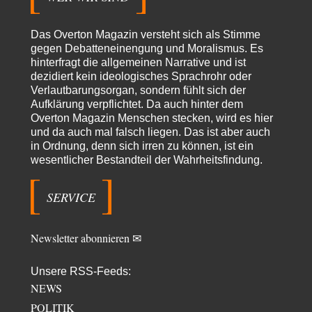
Absurde Debatte um Ceuta-„Invasion“ durch Marokko vertieft
7
EU-Spaltung
Jetzt versuchen "interessierte Kreise" Georg Restle fertigzumachen, der
Das Overton Magazin versteht sich als Stimme
in der Ceuta-Angelegenheit von einem "US-israelisch-marokkanischen
gegen Debatteneinengung und Moralismus. Es
Bündnis"…
hinterfragt die allgemeinen Narrative und ist
dezidiert kein ideologisches Sprachrohr oder
Theo Noestonto
vor 19 Stunden zu:
Verlautbarungsorgan, sondern fühlt sich der
Russische Blockade des Schwarzen Meeres
36
Aufklärung verpflichtet. Da auch hinter dem
"Ohne tragfähige Argumentation wirds wohl eher nix mit dem
Overton Magazin Menschen stecken, wird es hier
„mainstraem näherbringen“…" Natürlich nicht! Da haben…
und da auch mal falsch liegen. Das ist aber auch
Grottenolm
vor 20 Stunden zu:
in Ordnung, denn sich irren zu können, ist ein
Die von Selenskij angeordnete 40-Tage-Operation hat den
wesentlicher Bestandteil der Wahrheitsfindung.
67
Krieg weiter eskaliert
Natürlich ist Russland scheinbar zögerlich, inkonsequent, reagiert immer
nur . Aber es ist vielleicht, wie…
SERVICE
Patient 0
vor 1 Tag zu:
Helmut Schelsky – Der Mann, der den Marxismus überlebte
34
Newsletter abonnieren ✉
> Eine schwammige Kritik, die nicht an der Theorie nachweist, dass die
fehlerhaft oder unvollständig…
Unsere RSS-Feeds:
Conrad
vor 1 Tag zu:
NEWS
Entkernen, Umfunktionieren und (feindlich) Übernehmen
2
POLITIK
Die NATO-Manöver gibt es noch. Mehr, als, zuvor, größere, nur eben jetzt