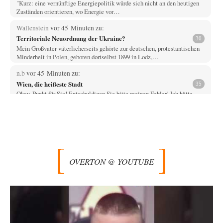
"Kurz: eine vernünftige Energiepolitik würde sich nicht an den heutigen
Zuständen orientieren, wo Energie vor…
Wallenstein
vor 45 Minuten zu:
Territoriale Neuordnung der Ukraine?
30
Mein Großvater väterlicherseits gehörte zur deutschen, protestantischen
Minderheit in Polen, geboren dortselbst 1899 in Lodz,…
n.b
vor 45 Minuten zu:
Wien, die heißeste Stadt
35
Okay. Punkt für Sie! Entschuldigen Sie bitte meinen Fehler! Ich hätte
wohl erst denken sollen,…
Jasmina
vor 47 Minuten zu:
Aus einem Land vor unserer Zeit
5
Es ist schon seltsam. Also ich (Anfang der 70er Jahre geboren), sage mir
in der…
OVERTON @ YOUTUBE
@Frank
vor 51 Minuten zu:
CSD-Anschlag: Amri 2.0?
12
Was mich beim CSD Anschlag stutzig macht, ist die Parallele zum
Breitscheidplatz 2016. Damals wie…
Trilex
vor 2 Stunden zu:
Ein Bild der Friedensbewegung
16