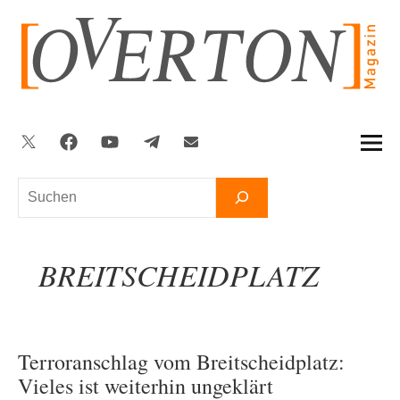
Zum
Inhalt
springen
Twitter
Facebook
YouTube
Telegram
Newsletter
Suchen
BREITSCHEIDPLATZ
Terroranschlag vom Breitscheidplatz:
Vieles ist weiterhin ungeklärt