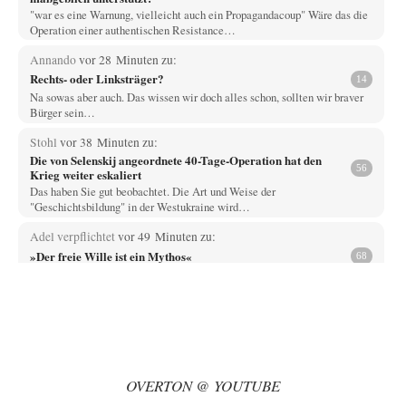
"war es eine Warnung, vielleicht auch ein Propagandacoup" Wäre das die
Operation einer authentischen Resistance…
Annando
vor 28 Minuten zu:
Rechts- oder Linksträger?
14
Na sowas aber auch. Das wissen wir doch alles schon, sollten wir braver
Bürger sein…
Stohl
vor 38 Minuten zu:
Die von Selenskij angeordnete 40-Tage-Operation hat den
56
Krieg weiter eskaliert
Das haben Sie gut beobachtet. Die Art und Weise der
"Geschichtsbildung" in der Westukraine wird…
Adel verpflichtet
vor 49 Minuten zu:
»Der freie Wille ist ein Mythos«
68
Ich bezweifle doch sehr stark, dass das Erdmännchen überhaupt wirklich
linke Ideale beherzigt, das schon…
Rubis
vor 1 Stunde zu:
Russische Blockade des Schwarzen Meeres
29
haben die USA auch Verständnis dafür, wenn sich Mexiko seine Gebiete
auch wieder zurückholt, die…
OVERTON @ YOUTUBE
Wolfgang Wirth
vor 2 Stunden zu: