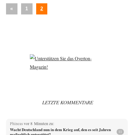
Seitennummerierung
Vorherige
«
1
2
der
Beiträge
Beiträge
LETZTE KOMMENTARE
Phineas
vor 8 Minuten zu:
Wacht Deutschland nun in dem Krieg auf, den es seit Jahren
11
maßgeblich unterstützt?