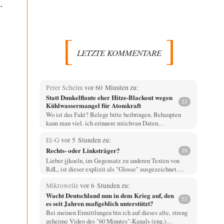
.
LETZTE KOMMENTARE
Peter Schelm
vor 60 Minuten zu:
Statt Dunkelflaute eher Hitze-Blackout wegen
31
Kühlwassermangel für Atomkraft
Wo ist das Fakt? Belege bitte beibringen. Behaupten
kann man viel. ich erinnere miichvan Daten…
El-G
vor 5 Stunden zu:
Rechts- oder Linksträger?
39
Lieber jjkoeln, im Gegensatz zu anderen Texten von
RdL, ist dieser explizit als "Glosse" ausgezeichnet.…
Mikrowelle
vor 6 Stunden zu:
Wacht Deutschland nun in dem Krieg auf, den
55
es seit Jahren maßgeblich unterstützt?
Bei meinen Ermittlungen bin ich auf dieses alte, streng
geheime Video des "60 Minutes"-Kanals (eng.)…