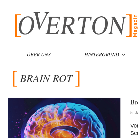
Zum
Inhalt
springen
ÜBER UNS
HINTERGRUND
BRAIN ROT
Br
5. J
Vor
Scr