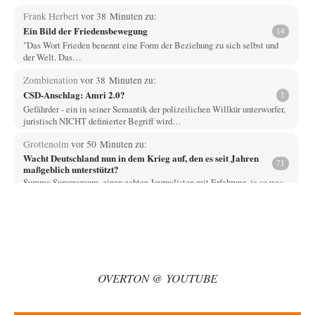
Frank Herbert
vor 38 Minuten zu:
Ein Bild der Friedensbewegung
14
"Das Wort Frieden benennt eine Form der Beziehung zu sich selbst und
der Welt. Das…
Zombienation
vor 38 Minuten zu:
CSD-Anschlag: Amri 2.0?
1
Gefährder - ein in seiner Semantik der polizeilichen Willkür unterworfer,
juristisch NICHT definierter Begriff wird…
Grottenolm
vor 50 Minuten zu:
Wacht Deutschland nun in dem Krieg auf, den es seit Jahren
71
maßgeblich unterstützt?
Summa Summaraum, einen echten Journalisten mit Erfahrung, ja so was
gibt es noch außerhalb der…
Zelgadiss
vor 1 Stunde zu:
Statt Dunkelflaute eher Hitze-Blackout wegen
53
Kühlwassermangel für Atomkraft
technisch gesehen einfach. das ist lustig. bitte erhellen sie uns wie man
energieproblem los über…
OVERTON @ YOUTUBE
Grottenolm
vor 1 Stunde zu:
Die von Selenskij angeordnete 40-Tage-Operation hat den
67