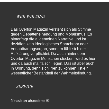
Entkernen, Umfunktionieren und (feindlich) Übernehmen
24
Die NATO-Manöver gibt es noch. Mehr, als, zuvor, größere, nur eben jetzt
ein paar tausend…
WER WIR SIND
El-G
vor 15 Stunden zu:
Rechts- oder Linksträger?
39
Das Overton Magazin versteht sich als Stimme
Lieber jjkoeln, im Gegensatz zu anderen Texten von RdL, ist dieser
gegen Debatteneinengung und Moralismus. Es
explizit als "Glosse" ausgezeichnet.…
hinterfragt die allgemeinen Narrative und ist
dezidiert kein ideologisches Sprachrohr oder
Torsten
vor 19 Stunden zu:
Verlautbarungsorgan, sondern fühlt sich der
Urteil des Bundesverwaltungsgerichts zur ewigen
26
Geheimhaltung
Aufklärung verpflichtet. Da auch hinter dem
Der Deep-State braucht Feinde wie ein Fisch das Wasser. Und nichts
Overton Magazin Menschen stecken, wird es hier
erschafft bessere Feinde als…
und da auch mal falsch liegen. Das ist aber auch
in Ordnung, denn sich irren zu können, ist ein
Ferdinand Wohlgewiehert
vor 19 Stunden zu:
wesentlicher Bestandteil der Wahrheitsfindung.
Wie arm sind wir, Herr Schneider?
21
"Art. 20,1 GG: „Die Bundesrepublik Deutschland ist ein demokratischer
und sozialer Bundesstaat.“ Art. 14,2 GG:…
SERVICE
Zack15
vor 20 Stunden zu:
Die Westbank in New York
5
Newsletter abonnieren ✉
Noch so einer, der viel schwatzt, wenn der Tag lang ist. Etwa die Frage
nach…