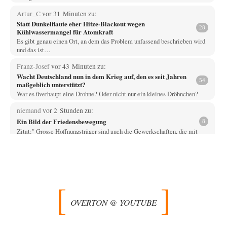
Artur_C
vor 31 Minuten zu:
Statt Dunkelflaute eher Hitze-Blackout wegen
28
Kühlwassermangel für Atomkraft
Es gibt genau einen Ort, an dem das Problem unfassend beschrieben wird
und das ist…
Franz-Josef
vor 43 Minuten zu:
Wacht Deutschland nun in dem Krieg auf, den es seit Jahren
54
maßgeblich unterstützt?
War es üverhaupt eine Drohne? Oder nicht nur ein kleines Dröhnchen?
niemand
vor 2 Stunden zu:
Ein Bild der Friedensbewegung
8
Zitat:" Grosse Hoffnungsträger sind auch die Gewerkschaften, die mit
Streiks diesen Militarisierungs- und Rüstungswahnsinn durchaus…
Vende
vor 2 Stunden zu:
Russische Blockade des Schwarzen Meeres
33
Hat Roskomnadzor neuerdings die Karten mit den russischen Raffinerien
im russischen Intranet gesperrt?
OVERTON @ YOUTUBE
Torsten
vor 3 Stunden zu:
Urteil des Bundesverwaltungsgerichts zur ewigen
35
Geheimhaltung