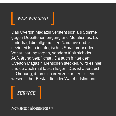
Der Krieg aus dem Baumarkt: Wie billige Drohnen die
1
Militärmacht verändern
Warum werden wichtigere Fragen nicht gestellt? Auch die KI könnte mir
nur sagen, was die…
WER WIR SIND
Claire Grube
vor 9 Stunden zu:
»Der freie Wille ist ein Mythos«
36
Das Overton Magazin versteht sich als Stimme
Rrrrrrichtig: Kritik am Chef und Du wirst exkludiert. Ein typischer
gegen Debatteneinengung und Moralismus. Es
Schulterklopferblog. Wer wie Herr Erdmann…
hinterfragt die allgemeinen Narrative und ist
Platons Sokrates
vor 10 Stunden zu:
dezidiert kein ideologisches Sprachrohr oder
Die Revolution, die nie scheiterte
Verlautbarungsorgan, sondern fühlt sich der
22
Es gibt 3 Arten von Freiheit: die geistige ,die seelische und die physische.
Aufklärung verpflichtet. Da auch hinter dem
Man darf…
Overton Magazin Menschen stecken, wird es hier
und da auch mal falsch liegen. Das ist aber auch
Erzengelin
vor 11 Stunden zu:
in Ordnung, denn sich irren zu können, ist ein
Leihmutterschaft als Zweig des Transhumanismus
35
wesentlicher Bestandteil der Wahrheitsfindung.
es ist zum verzweifeln. so widerlich. ekelhaft, grausam. wahrscheinlich
hat das alles keinen zweck mehr,…
SERVICE
emil
vor 13 Stunden zu:
From Field to Glass – Bio hochprozentig
7
Zum Nordsee-Whisky geht auch prima ein Matjesbrötchen, ich hab's für
Newsletter abonnieren ✉
euch getestet. Beim Etikett ist…