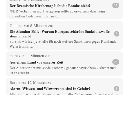
Der Bremische Kirchentag liebt die Bombe nicht!
11
@BR Wobei man nicht vergessen sollte zu erwähnen, dass beim
offiziellen Gedenken in Japan -…
Gunther
vor 8 Minuten zu:
Die Alumina-Falle: Warum Europas schärfste Sanktionswaffe
5
stumpf bleibt
So, sind wir hier jetzt alle für noch weitere Sanktionen gegen Russland?
Wenn ich mir…
mare
vor 11 Minuten zu:
Aus einem Land vor unserer Zeit
28
Der Autor spricht mit süddeutschem - genauer bayrischem - Akzent und
ist in etwa in…
Bernie
vor 12 Minuten zu:
Alarm: Witwen- und Witwerrente sind in Gefahr!
1
Mich trieb gerade die Frage um warum die "Witwenrente" - und vor allem
wann -…
Ralf Streck
vor 19 Minuten zu:
Statt Dunkelflaute eher Hitze-Blackout wegen
77
Kühlwassermangel für Atomkraft
Und was sehe ich da fur August? Wind on shore max = 200 MW zum…