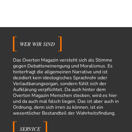
vertieft EU-Spaltung
Jetzt versuchen "interessierte Kreise" Georg Restle fertigzumachen, der
in der Ceuta-Angelegenheit von einem "US-israelisch-marokkanischen
Bündnis"…
Frank Herbert
vor 13 Stunden zu:
Ein Bild der Friedensbewegung
15
Ich bin glücklich Deine Worte zu lesen! Ja,JA und noch einmal JAAA!
Neben Gandhi muss…
WER WIR SIND
Theo Noestonto
vor 13 Stunden zu:
Russische Blockade des Schwarzen Meeres
36
Das Overton Magazin versteht sich als Stimme
"Ohne tragfähige Argumentation wirds wohl eher nix mit dem
gegen Debatteneinengung und Moralismus. Es
„mainstraem näherbringen“…" Natürlich nicht! Da haben…
hinterfragt die allgemeinen Narrative und ist
dezidiert kein ideologisches Sprachrohr oder
Grottenolm
vor 14 Stunden zu:
Verlautbarungsorgan, sondern fühlt sich der
Die von Selenskij angeordnete 40-Tage-Operation hat den
67
Aufklärung verpflichtet. Da auch hinter dem
Krieg weiter eskaliert
Overton Magazin Menschen stecken, wird es hier
Natürlich ist Russland scheinbar zögerlich, inkonsequent, reagiert immer
nur . Aber es ist vielleicht, wie…
und da auch mal falsch liegen. Das ist aber auch in
Ordnung, denn sich irren zu können, ist ein
Patient 0
vor 19 Stunden zu:
wesentlicher Bestandteil der Wahrheitsfindung.
Helmut Schelsky – Der Mann, der den Marxismus überlebte
34
> Eine schwammige Kritik, die nicht an der Theorie nachweist, dass die
fehlerhaft oder unvollständig…
SERVICE