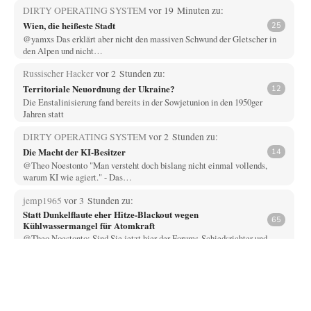
DIRTY OPERATING SYSTEM
vor 19 Minuten zu:
Wien, die heißeste Stadt
25
@yamxs Das erklärt aber nicht den massiven Schwund der Gletscher in
den Alpen und nicht…
Russischer Hacker
vor 2 Stunden zu:
Territoriale Neuordnung der Ukraine?
12
Die Enstalinisierung fand bereits in der Sowjetunion in den 1950ger
Jahren statt
DIRTY OPERATING SYSTEM
vor 2 Stunden zu:
Die Macht der KI-Besitzer
14
@Theo Noestonto "Man versteht doch bislang nicht einmal vollends,
warum KI wie agiert." - Das…
jemp1965
vor 3 Stunden zu:
Statt Dunkelflaute eher Hitze-Blackout wegen
65
Kühlwassermangel für Atomkraft
@Theo Noestonto: Sind Sie jetzt hier der Forums-Schiedsrichter und
entscheiden, was "faktenfrei" ist??
Muaheheehe
vor 7 Stunden zu:
CSD-Anschlag: Amri 2.0?
8
Auf sowas wie mit dem Perso kommen nur Deutsche Schreibtischtäter ...