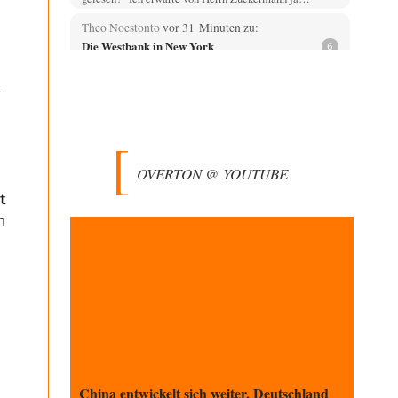
Theo Noestonto
vor 31 Minuten zu:
Die Westbank in New York
6
"Das hielt Amerika nicht davon ab, Afghanistan zu
besetzen, die Gesellschaft umzubauen, den
m
Drogenanbau zu…
AeaP
vor 1 Stunde zu:
Absurde Debatte um Ceuta-„Invasion“ durch
9
Marokko vertieft EU-Spaltung
OVERTON @ YOUTUBE
Jetzt versuchen "interessierte Kreise" Georg Restle
fertigzumachen, der in der Ceuta-Angelegenheit von
t
einem "US-israelisch-marokkanischen Bündnis"…
n
Adel verpflichtet
vor 2 Stunden zu:
CSD-Anschlag: Amri 2.0?
3
Wir werden doch wie immer auch hier nur verarscht und
wer glaubt das ein SWAT-Team…
Adel verpflichtet
vor 2 Stunden zu:
Die Macht der KI-Besitzer
11
This is what we get: Gates Foundation finanziert KI-
gesteuerte Erschaffung synthetischer Viren. Nicht nur
das…
China entwickelt sich weiter, Deutschland