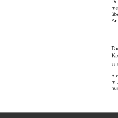
De
mei
üb
Am
Di
Ko
29.
Rus
mil
nun