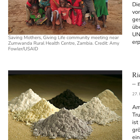
Di
vo
ge
üb
UN
Saving Mothers, Giving Life community meeting near
erp
Zumwanda Rural Health Centre, Zambia. Credit: Amy
Fowler/USAID
Ri
– 
27.
Am 
Tr
ist
gr
ein