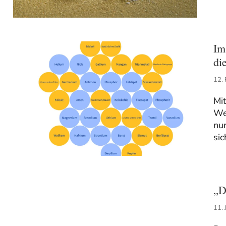
Im
di
12.
Mit
We
nur
sic
„D
11. 