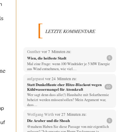
n
ls
LETZTE KOMMENTARE
Gunther
vor 7 Minuten zu:
Wien, die heißeste Stadt
5
Mal eine Frage: wenn 100 Windräder je 5 MW Energie
ne
aus Wind entnehmen, wie viel…
aufgepasst
vor 24 Minuten zu:
Statt Dunkelflaute eher Hitze-Blackout wegen
60
Kühlwassermangel für Atomkraft
Wer sagt denn dass alle(!) Haushalte mit Solarthermie
beheizt werden müssen/sollen? Mein Argument war,
dass…
mp
Wolfgang Wirth
vor 27 Minuten zu:
Die Araber und die Shoah
5
uf
@mahem Haben Sie diese Passage von mir eigentlich
gelesen? "Ich erwarte von Herrn Zuckermann ja…