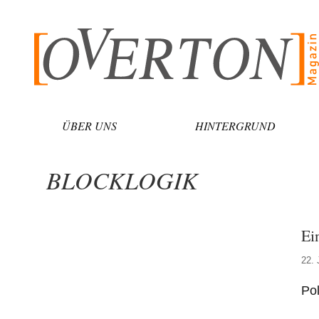
Zum
Inhalt
springen
ÜBER UNS
HINTERGRUND
BLOCKLOGIK
Ei
22. 
Pol