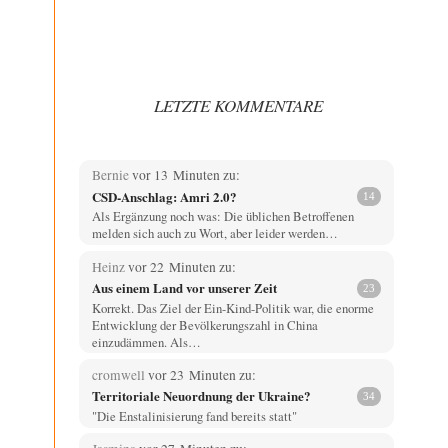
LETZTE KOMMENTARE
Bernie
vor 13 Minuten zu:
CSD-Anschlag: Amri 2.0?
14
Als Ergänzung noch was: Die üblichen Betroffenen
melden sich auch zu Wort, aber leider werden…
Heinz
vor 22 Minuten zu:
Aus einem Land vor unserer Zeit
23
Korrekt. Das Ziel der Ein-Kind-Politik war, die enorme
Entwicklung der Bevölkerungszahl in China
einzudämmen. Als…
cromwell
vor 23 Minuten zu:
Territoriale Neuordnung der Ukraine?
34
"Die Enstalinisierung fand bereits statt"