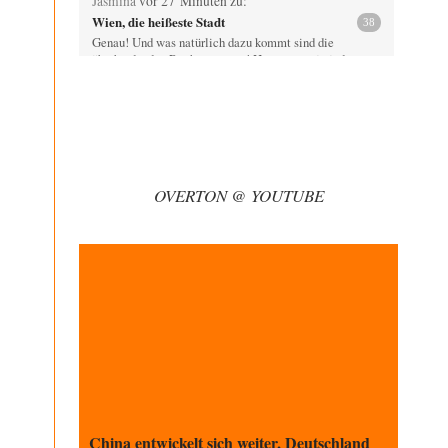
Jasmina
vor 27 Minuten zu:
Wien, die heißeste Stadt
38
Genau! Und was natürlich dazu kommt sind die
überbordenden Rechenzentren! Heute muss ja jeder
wegen…
Qana
vor 1 Stunde zu:
Der Bremische Kirchentag liebt die Bombe
4
nicht!
Sorry, Peter Bürger, für den Mißbrauch deiner überaus
rechtschaffenen Darstellung und deines Berichtes, aber
OVERTON @ YOUTUBE
vielleicht…
Klau-Die
vor 1 Stunde zu:
Statt Dunkelflaute eher Hitze-Blackout wegen
71
Kühlwassermangel für Atomkraft
Würden PV-Anlagen zu Marktbedingungen betrieben,
würden sie sich beim derzeitigen Ausbaustand kaum
lohnen. Ob sich…
Theo Noestonto
vor 3 Stunden zu:
Die Macht der KI-Besitzer
17
@DIRTY OPERATING SYSTEM Ihre Argumentation
teile ich, soweit wir uns auf den aktuellen Moment
beziehen.…
China entwickelt sich weiter, Deutschland