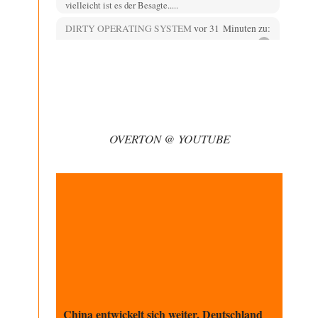
vielleicht ist es der Besagte.....
DIRTY OPERATING SYSTEM
vor 31 Minuten zu:
Ein Bild der Friedensbewegung
3
Jeder Protest gegen den Krieg und jede Demonstration
für Diplomatie/Frieden 🕊️ ist ein Protest gegen…
1211
vor 50 Minuten zu:
Helmut Schelsky – Der Mann, der den
32
Marxismus überlebte
Über politische Strategien kann ich nichts sagen. Man
OVERTON @ YOUTUBE
müsste tatsächlich organisierte gesellschaftliche Kräfte
am Werk…
Phineas
vor 1 Stunde zu:
Rechts- oder Linksträger?
31
Zur Erinnerung. Vor kurzem wurde in Frankreich
dekretiert, dass JEDER von den Flics gemachte
Schusswaffeneinsatz…
Russischer Hacker
vor 1 Stunde zu:
Russische Blockade des Schwarzen Meeres
31
Russland ist viel zu groß. 11 Zeitzonen. Nur ein geringer
Anteil an russischen Kapazitäten liegt…
China entwickelt sich weiter, Deutschland