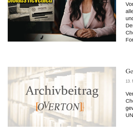
Von
all
und
De
Che
For
Ge
13.
Ver
Ch
gew
UN