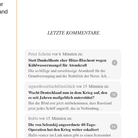
or
and
LETZTE KOMMENTARE
Peter Schelm
vor 6 Minuten zu:
Statt Dunkelflaute eher Hitze-Blackout wegen
1
Kühlwassermangel für Atomkraft
Die so billige und zuverlässige Atomkraft für die
Grundversorgung und die Stabilität der Netze. Ich…
signorRossiSuchtDasGlück
vor 15 Minuten zu:
Wacht Deutschland nun in dem Krieg auf, den
38
es seit Jahren maßgeblich unterstützt?
Hat die Blöd erst jetzt mitbekommen, dass Russland
jetzt jedes Schiff angreift, das in Verbindung…
Rubis
vor 15 Minuten zu:
Die von Selenskij angeordnete 40-Tage-
64
Operation hat den Krieg weiter eskaliert
Hallo venice im Link unten gibt es einen Screenshot