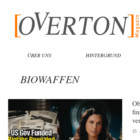
Zum
Inhalt
springen
ÜBER UNS
HINTERGRUND
BIOWAFFEN
Ob
fi
ve
15. 