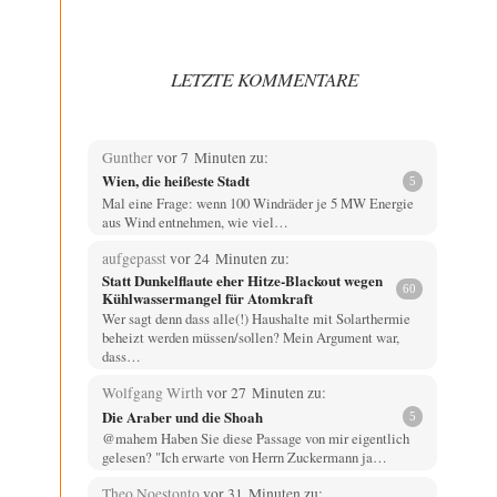
LETZTE KOMMENTARE
Gunther
vor 7 Minuten zu:
Wien, die heißeste Stadt
5
Mal eine Frage: wenn 100 Windräder je 5 MW Energie
aus Wind entnehmen, wie viel…
aufgepasst
vor 24 Minuten zu:
Statt Dunkelflaute eher Hitze-Blackout wegen
60
Kühlwassermangel für Atomkraft
Wer sagt denn dass alle(!) Haushalte mit Solarthermie
beheizt werden müssen/sollen? Mein Argument war,
dass…
Wolfgang Wirth
vor 27 Minuten zu:
Die Araber und die Shoah
5
@mahem Haben Sie diese Passage von mir eigentlich
gelesen? "Ich erwarte von Herrn Zuckermann ja…
Theo Noestonto
vor 31 Minuten zu: