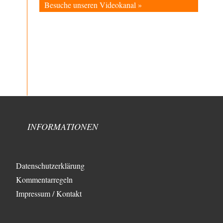
Besuche unseren Videokanal »
Schafft man es nichtmal mehr in die gegenwärtige
Politik, macht man eben mittels Modebeiträgen auf…
Frank Herbert
vor 2 Stunden zu:
Ein Bild der Friedensbewegung
15
Ich bin glücklich Deine Worte zu lesen! Ja,JA und noch
einmal JAAA! Neben Gandhi muss…
BR
vor 2 Stunden zu:
Wacht Deutschland nun in dem Krieg auf, den
72
es seit Jahren maßgeblich unterstützt?
Frieden Lied von Georg Danzer ‧ 1981 Ned nur I hab so a
Angst Ned…
INFORMATIONEN
Theo Noestonto
vor 3 Stunden zu:
Russische Blockade des Schwarzen Meeres
36
"Ohne tragfähige Argumentation wirds wohl eher nix
mit dem „mainstraem näherbringen“…" Natürlich
Datenschutzerklärung
nicht! Da haben…
Kommentarregeln
Grottenolm
vor 4 Stunden zu:
Impressum / Kontakt
Die von Selenskij angeordnete 40-Tage-
67
Operation hat den Krieg weiter eskaliert
Natürlich ist Russland scheinbar zögerlich,
inkonsequent, reagiert immer nur . Aber es ist vielleicht,