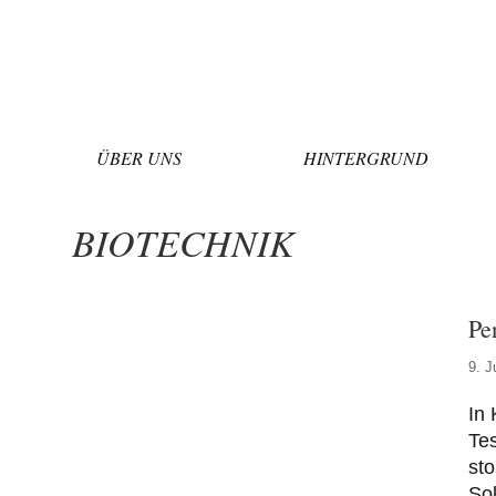
Zum
Inhalt
springen
ÜBER UNS
HINTERGRUND
BIOTECHNIK
Pe
9. J
In 
Tes
sto
Sol