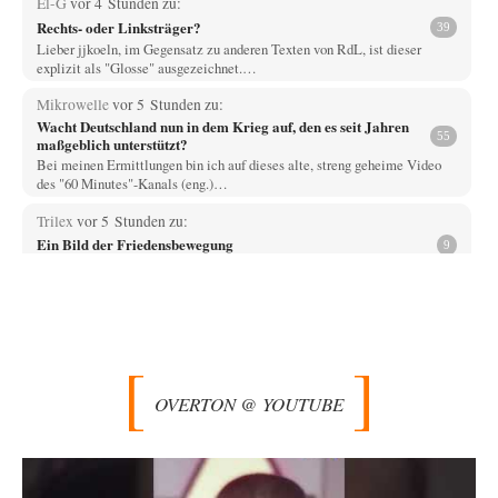
El-G
vor 4 Stunden zu:
Rechts- oder Linksträger?
39
Lieber jjkoeln, im Gegensatz zu anderen Texten von RdL, ist dieser
explizit als "Glosse" ausgezeichnet.…
Mikrowelle
vor 5 Stunden zu:
Wacht Deutschland nun in dem Krieg auf, den es seit Jahren
55
maßgeblich unterstützt?
Bei meinen Ermittlungen bin ich auf dieses alte, streng geheime Video
des "60 Minutes"-Kanals (eng.)…
Trilex
vor 5 Stunden zu:
Ein Bild der Friedensbewegung
9
Die Gesellschaft ist wohl noch nicht zur Gänze kriegstauglich aber längst
nicht mehr friedensfähig. Innerer…
Vende
vor 8 Stunden zu:
Russische Blockade des Schwarzen Meeres
33
Hat Roskomnadzor neuerdings die Karten mit den russischen Raffinerien
im russischen Intranet gesperrt?
OVERTON @ YOUTUBE
Torsten
vor 8 Stunden zu:
Urteil des Bundesverwaltungsgerichts zur ewigen
35
Geheimhaltung
Der Deep-State braucht Feinde wie ein Fisch das Wasser. Und nichts