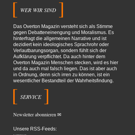
Militärmacht verändern
Warum werden wichtigere Fragen nicht gestellt? Auch die KI könnte mir
WER WIR SIND
nur sagen, was die…
Claire Grube
vor 15 Stunden zu:
Das Overton Magazin versteht sich als Stimme
»Der freie Wille ist ein Mythos«
33
gegen Debatteneinengung und Moralismus. Es
Rrrrrrichtig: Kritik am Chef und Du wirst exkludiert. Ein typischer
hinterfragt die allgemeinen Narrative und ist
Schulterklopferblog. Wer wie Herr Erdmann…
dezidiert kein ideologisches Sprachrohr oder
Platons Sokrates
vor 16 Stunden zu:
Verlautbarungsorgan, sondern fühlt sich der
Die Revolution, die nie scheiterte
22
Aufklärung verpflichtet. Da auch hinter dem
Es gibt 3 Arten von Freiheit: die geistige ,die seelische und die physische.
Overton Magazin Menschen stecken, wird es hier
Man darf…
und da auch mal falsch liegen. Das ist aber auch
in Ordnung, denn sich irren zu können, ist ein
Erzengelin
vor 16 Stunden zu:
wesentlicher Bestandteil der Wahrheitsfindung.
Leihmutterschaft als Zweig des Transhumanismus
35
es ist zum verzweifeln. so widerlich. ekelhaft, grausam. wahrscheinlich
hat das alles keinen zweck mehr,…
SERVICE
emil
vor 18 Stunden zu:
From Field to Glass – Bio hochprozentig
7
Newsletter abonnieren ✉
Zum Nordsee-Whisky geht auch prima ein Matjesbrötchen, ich hab's für
euch getestet. Beim Etikett ist…
Unsere RSS-Feeds:
emil
vor 21 Stunden zu: