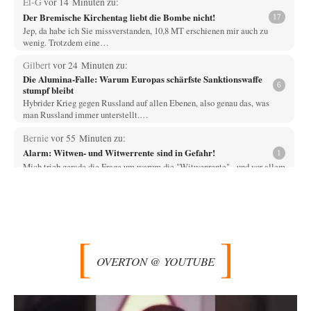
El-G
vor 14 Minuten zu:
Der Bremische Kirchentag liebt die Bombe nicht!
17
Jep, da habe ich Sie missverstanden, 10,8 MT erschienen mir auch zu
wenig. Trotzdem eine…
Gilbert
vor 24 Minuten zu:
Die Alumina-Falle: Warum Europas schärfste Sanktionswaffe
6
stumpf bleibt
Hybrider Krieg gegen Russland auf allen Ebenen, also genau das, was
man Russland immer unterstellt.…
Bernie
vor 55 Minuten zu:
Alarm: Witwen- und Witwerrente sind in Gefahr!
1
Mich trieb gerade die Frage um warum die "Witwenrente" - und vor allem
wann -…
Ralf Streck
vor 1 Stunde zu:
Statt Dunkelflaute eher Hitze-Blackout wegen
77
Kühlwassermangel für Atomkraft
Und was sehe ich da fur August? Wind on shore max = 200 MW zum…
OVERTON @ YOUTUBE
signorRossiSuchtDasGlück
vor 1 Stunde zu:
Territoriale Neuordnung der Ukraine?
39
Gemini liegt da falsch. Wenn man Grok die gleiche Frage stellt wird dies
geantwortet: Michael…