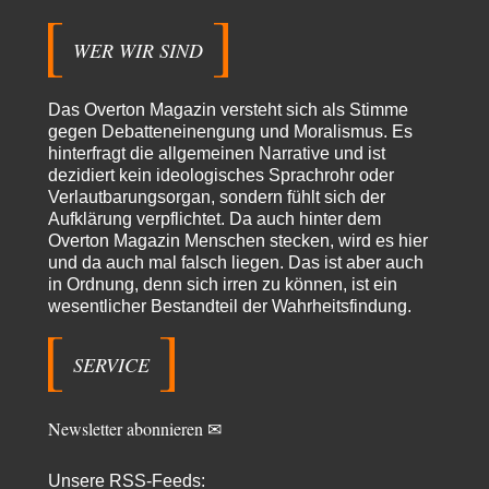
Trilex
vor 9 Stunden zu:
WER WIR SIND
Ein Bild der Friedensbewegung
16
Sicher, das Innere bricht sich Bann. Gemeint ist damit stets eine
Interaktion. Wir waren zu…
Das Overton Magazin versteht sich als Stimme
PaulKehl
vor 13 Stunden zu:
gegen Debatteneinengung und Moralismus. Es
Wacht Deutschland nun in dem Krieg auf, den es seit Jahren
hinterfragt die allgemeinen Narrative und ist
74
maßgeblich unterstützt?
dezidiert kein ideologisches Sprachrohr oder
Ich tippe auf die Ukros. Für solche James Bond-Aktionen ist der VS zu
Verlautbarungsorgan, sondern fühlt sich der
tappsig. Bei…
Aufklärung verpflichtet. Da auch hinter dem
Overton Magazin Menschen stecken, wird es hier
sylvain
vor 22 Stunden zu:
und da auch mal falsch liegen. Das ist aber auch
Rechts- oder Linksträger?
41
in Ordnung, denn sich irren zu können, ist ein
Danke für den Link. Ich vertraue ja der Wissenschaft, wissen Sie? Und da
wesentlicher Bestandteil der Wahrheitsfindung.
ist es…
Theo Noestonto
vor 24 Stunden zu:
SERVICE
Die Westbank in New York
6
"Das hielt Amerika nicht davon ab, Afghanistan zu besetzen, die
Gesellschaft umzubauen, den Drogenanbau zu…
Newsletter abonnieren ✉
AeaP
vor 1 Tag zu:
Absurde Debatte um Ceuta-„Invasion“ durch Marokko vertieft
5
EU-Spaltung
Unsere RSS-Feeds: