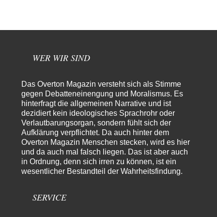
Eingänge zum Tiergarten waren gesperrt, Nur…
Besdomny
vor 13 Stunden zu:
Der Bremische Kirchentag liebt die Bombe nicht!
21
einige ostdeutsche Gemeinden, wie die hallesche Wörmlitzer
Kirchengemeinde, haben diese Tradition bis in die 2010er…
WER WIR SIND
Peter Zobel
vor 14 Stunden zu:
Absurde Debatte um Ceuta-„Invasion“ durch Marokko vertieft
5
EU-Spaltung
Das Overton Magazin versteht sich als Stimme
Man braucht in Deutschland nur etwas halbwegs vernünftiges zuvsagen
gegen Debatteneinengung und Moralismus. Es
und man landet suf der Zionisten-Abschussliste.
hinterfragt die allgemeinen Narrative und ist
dezidiert kein ideologisches Sprachrohr oder
Thomas
vor 14 Stunden zu:
Verlautbarungsorgan, sondern fühlt sich der
Die Westbank in New York
7
Aufklärung verpflichtet. Da auch hinter dem
Danke, diese Verdrehung war mir auch gleich sauer aufgestoßen...... - die
"Taliban" hatten den Mohnanbau…
Overton Magazin Menschen stecken, wird es hier
und da auch mal falsch liegen. Das ist aber auch
Nordlicht
vor 17 Stunden zu:
in Ordnung, denn sich irren zu können, ist ein
Wacht Deutschland nun in dem Krieg auf, den es seit Jahren
wesentlicher Bestandteil der Wahrheitsfindung.
72
maßgeblich unterstützt?
Fragen Sie doch mal Ronzheimer oder Kiesewetter, da besteht dann keine
Unklarheit mehr!!! Aber in…
SERVICE
Theo Noestonto
vor 1 Tag zu: