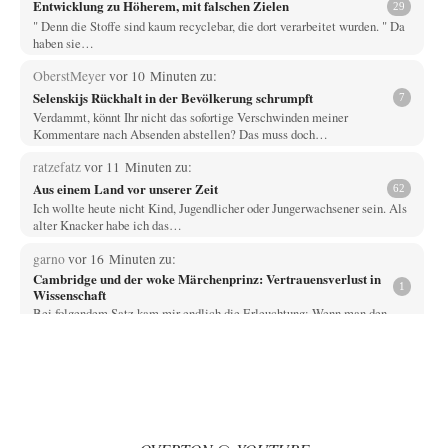
Entwicklung zu Höherem, mit falschen Zielen
29
" Denn die Stoffe sind kaum recyclebar, die dort verarbeitet wurden. " Da
haben sie…
OberstMeyer
vor 10 Minuten zu:
Selenskijs Rückhalt in der Bevölkerung schrumpft
7
Verdammt, könnt Ihr nicht das sofortige Verschwinden meiner
Kommentare nach Absenden abstellen? Das muss doch…
ratzefatz
vor 11 Minuten zu:
Aus einem Land vor unserer Zeit
62
Ich wollte heute nicht Kind, Jugendlicher oder Jungerwachsener sein. Als
alter Knacker habe ich das…
garno
vor 16 Minuten zu:
Cambridge und der woke Märchenprinz: Vertrauensverlust in
1
Wissenschaft
Bei folgendem Satz kam mir endlich die Erleuchtung: Wenn man den
Leaks auf X und…
Yossarian
vor 1 Stunde zu:
Statt Dunkelflaute eher Hitze-Blackout wegen
79
Kühlwassermangel für Atomkraft
Die Gezeiten werden deutlich höher? Kannst du mir dazu eine Quelle
nennen, die das erläutert?…