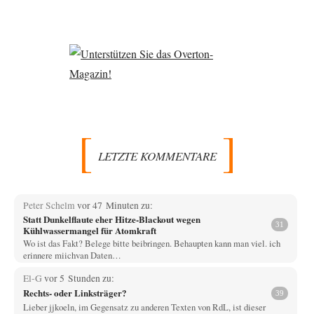
LETZTE KOMMENTARE
Peter Schelm
vor 47 Minuten zu:
Statt Dunkelflaute eher Hitze-Blackout wegen
31
Kühlwassermangel für Atomkraft
Wo ist das Fakt? Belege bitte beibringen. Behaupten kann man viel. ich
erinnere miichvan Daten…
El-G
vor 5 Stunden zu:
Rechts- oder Linksträger?
39
Lieber jjkoeln, im Gegensatz zu anderen Texten von RdL, ist dieser