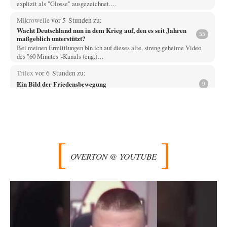
explizit als "Glosse" ausgezeichnet.…
Mikrowelle
vor 5 Stunden zu:
Wacht Deutschland nun in dem Krieg auf, den es seit Jahren
55
maßgeblich unterstützt?
Bei meinen Ermittlungen bin ich auf dieses alte, streng geheime Video
des "60 Minutes"-Kanals (eng.)…
Trilex
vor 6 Stunden zu:
Ein Bild der Friedensbewegung
9
Die Gesellschaft ist wohl noch nicht zur Gänze kriegstauglich aber längst
nicht mehr friedensfähig. Innerer…
Vende
vor 8 Stunden zu:
Russische Blockade des Schwarzen Meeres
33
Hat Roskomnadzor neuerdings die Karten mit den russischen Raffinerien
im russischen Intranet gesperrt?
OVERTON @ YOUTUBE
Torsten
vor 9 Stunden zu:
Urteil des Bundesverwaltungsgerichts zur ewigen
35
Geheimhaltung
Der Deep-State braucht Feinde wie ein Fisch das Wasser. Und nichts
erschafft bessere Feinde als…
Ferdinand Wohlgewiehert
vor 9 Stunden zu: