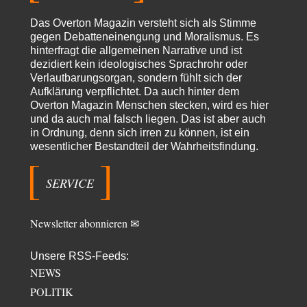
Claire Grube
vor 15 Stunden zu:
Das Overton Magazin versteht sich als Stimme
»Der freie Wille ist ein Mythos«
33
gegen Debatteneinengung und Moralismus. Es
Rrrrrrichtig: Kritik am Chef und Du wirst exkludiert. Ein typischer
hinterfragt die allgemeinen Narrative und ist
Schulterklopferblog. Wer wie Herr Erdmann…
dezidiert kein ideologisches Sprachrohr oder
Platons Sokrates
vor 16 Stunden zu:
Verlautbarungsorgan, sondern fühlt sich der
Die Revolution, die nie scheiterte
22
Aufklärung verpflichtet. Da auch hinter dem
Es gibt 3 Arten von Freiheit: die geistige ,die seelische und die physische.
Overton Magazin Menschen stecken, wird es hier
Man darf…
und da auch mal falsch liegen. Das ist aber auch
in Ordnung, denn sich irren zu können, ist ein
Erzengelin
vor 17 Stunden zu:
wesentlicher Bestandteil der Wahrheitsfindung.
Leihmutterschaft als Zweig des Transhumanismus
35
es ist zum verzweifeln. so widerlich. ekelhaft, grausam. wahrscheinlich
hat das alles keinen zweck mehr,…
SERVICE
emil
vor 19 Stunden zu:
From Field to Glass – Bio hochprozentig
7
Newsletter abonnieren ✉
Zum Nordsee-Whisky geht auch prima ein Matjesbrötchen, ich hab's für
euch getestet. Beim Etikett ist…
Unsere RSS-Feeds:
emil
vor 21 Stunden zu:
NEWS
Absurde Debatte um Ceuta-„Invasion“ durch Marokko
20
vertieft EU-Spaltung
POLITIK
China sagt jetzt auch etwas: Interessant ist vor allem die offizielle