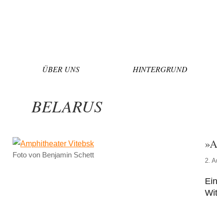
Zum
Inhalt
springen
ÜBER UNS
HINTERGRUND
BELARUS
»A
Foto von Benjamin Schett
2. A
Ei
Wi