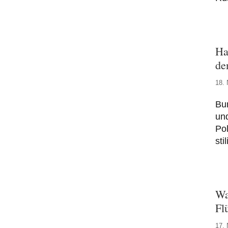
Ha
de
18.
Bun
und
Pol
sti
Wa
Fl
17.