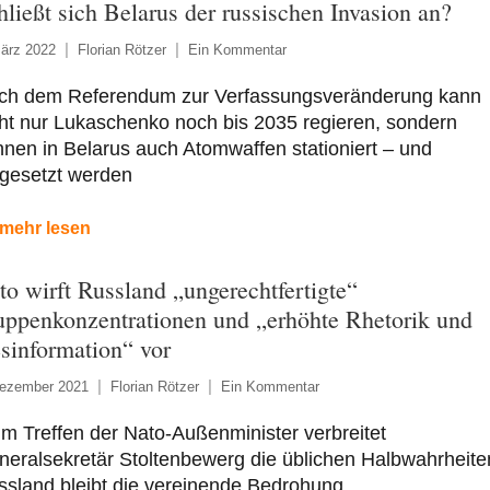
hließt sich Belarus der russischen Invasion an?
ärz 2022
Florian Rötzer
Ein Kommentar
ch dem Referendum zur Verfassungsveränderung kann
ht nur Lukaschenko noch bis 2035 regieren, sondern
nen in Belarus auch Atomwaffen stationiert – und
ngesetzt werden
mehr lesen
to wirft Russland „ungerechtfertigte“
uppenkonzentrationen und „erhöhte Rhetorik und
sinformation“ vor
Dezember 2021
Florian Rötzer
Ein Kommentar
m Treffen der Nato-Außenminister verbreitet
eralsekretär Stoltenbewerg die üblichen Halbwahrheite
sland bleibt die vereinende Bedrohung