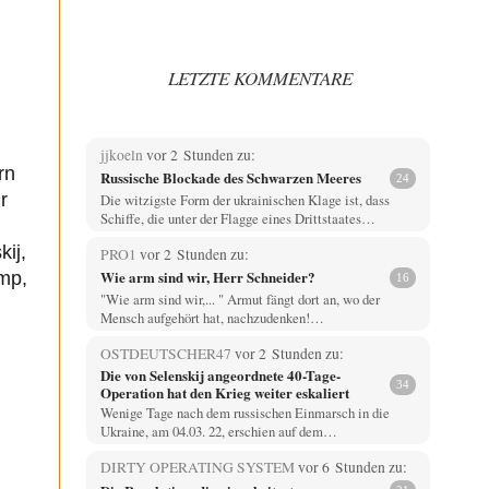
LETZTE KOMMENTARE
jjkoeln
vor 2 Stunden zu:
rn
Russische Blockade des Schwarzen Meeres
24
r
Die witzigste Form der ukrainischen Klage ist, dass
Schiffe, die unter der Flagge eines Drittstaates…
ij,
PRO1
vor 2 Stunden zu:
Wie arm sind wir, Herr Schneider?
mp,
16
"Wie arm sind wir,... " Armut fängt dort an, wo der
Mensch aufgehört hat, nachzudenken!…
OSTDEUTSCHER47
vor 2 Stunden zu:
Die von Selenskij angeordnete 40-Tage-
34
Operation hat den Krieg weiter eskaliert
Wenige Tage nach dem russischen Einmarsch in die
Ukraine, am 04.03. 22, erschien auf dem…
DIRTY OPERATING SYSTEM
vor 6 Stunden zu: