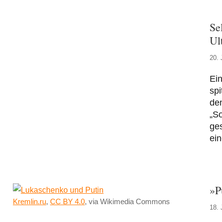
Se
Ul
20. 
Ein
spi
de
„So
ges
ein
»P
Kremlin.ru
,
CC BY 4.0
, via Wikimedia Commons
18. 