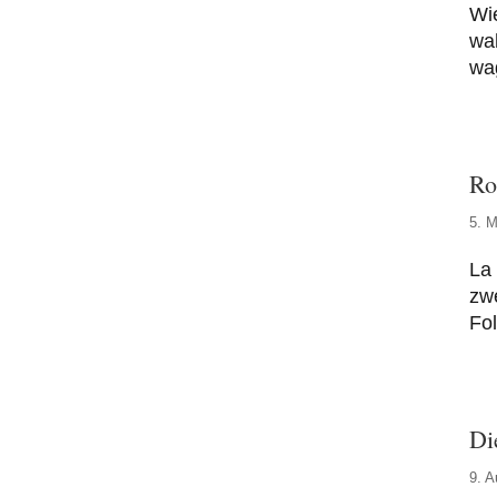
Wi
wa
wag
Ro
5. M
La 
zw
Fo
Di
9. A