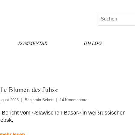
Suchen
KOMMENTAR
DIALOG
lle Blumen des Julis«
ugust 2026
Benjamin Schett
14 Kommentare
n Bericht vom »Slawischen Basar« in weißrussischen
tebsk.
mehr lesen