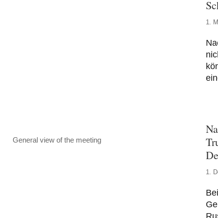
Sc
1. M
Na
nic
kön
ei
Na
Tr
General view of the meeting
De
1. 
Bei
Gen
Rus