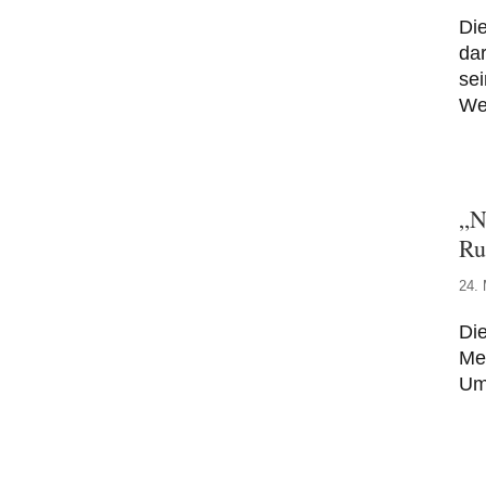
Die
dar
se
We
„N
Ru
24. 
Die
Me
Umg