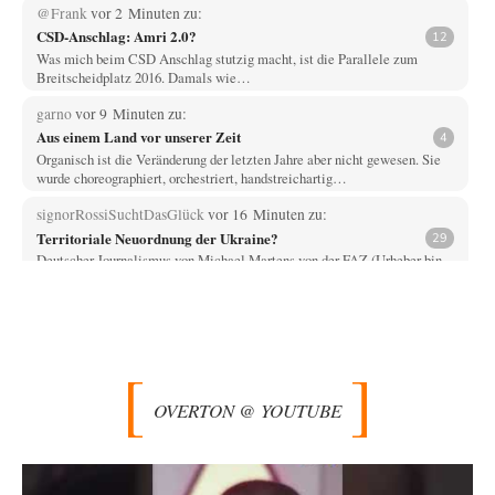
@Frank
vor 2 Minuten zu:
CSD-Anschlag: Amri 2.0?
12
Was mich beim CSD Anschlag stutzig macht, ist die Parallele zum
Breitscheidplatz 2016. Damals wie…
garno
vor 9 Minuten zu:
Aus einem Land vor unserer Zeit
4
Organisch ist die Veränderung der letzten Jahre aber nicht gewesen. Sie
wurde choreographiert, orchestriert, handstreichartig…
signorRossiSuchtDasGlück
vor 16 Minuten zu:
Territoriale Neuordnung der Ukraine?
29
Deutscher Journalismus von Michael Martens von der FAZ (Urheber bin
ich noch nicht ganz 100%…
Theo Noestonto
vor 27 Minuten zu:
Wien, die heißeste Stadt
34
@n.b Ja, ich lebe u.a. auch in Wien und bin derzeit dort präsent. Somit
ist…
OVERTON @ YOUTUBE
Prime Evil
vor 1 Stunde zu:
Die Macht der KI-Besitzer
16
Ein online-service, respektive dessen App, bringt den Computer des
Autors zuverlässig zum Absturz? Wie nutzt…