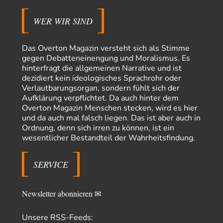
Gesellschaft umzubauen, den Drogenanbau zu…
WER WIR SIND
AeaP
vor 17 Stunden zu:
Absurde Debatte um Ceuta-„Invasion“ durch Marokko
7
vertieft EU-Spaltung
Jetzt versuchen "interessierte Kreise" Georg Restle fertigzumachen, der
Das Overton Magazin versteht sich als Stimme
in der Ceuta-Angelegenheit von einem "US-israelisch-marokkanischen
gegen Debatteneinengung und Moralismus. Es
Bündnis"…
hinterfragt die allgemeinen Narrative und ist
dezidiert kein ideologisches Sprachrohr oder
Theo Noestonto
vor 18 Stunden zu:
Verlautbarungsorgan, sondern fühlt sich der
Russische Blockade des Schwarzen Meeres
36
Aufklärung verpflichtet. Da auch hinter dem
"Ohne tragfähige Argumentation wirds wohl eher nix mit dem
Overton Magazin Menschen stecken, wird es hier
„mainstraem näherbringen“…" Natürlich nicht! Da haben…
und da auch mal falsch liegen. Das ist aber auch in
Grottenolm
vor 19 Stunden zu:
Ordnung, denn sich irren zu können, ist ein
Die von Selenskij angeordnete 40-Tage-Operation hat den
wesentlicher Bestandteil der Wahrheitsfindung.
67
Krieg weiter eskaliert
Natürlich ist Russland scheinbar zögerlich, inkonsequent, reagiert immer
nur . Aber es ist vielleicht, wie…
SERVICE
Patient 0
vor 1 Tag zu:
Helmut Schelsky – Der Mann, der den Marxismus überlebte
34
Newsletter abonnieren ✉
> Eine schwammige Kritik, die nicht an der Theorie nachweist, dass die
fehlerhaft oder unvollständig…
Unsere RSS-Feeds: