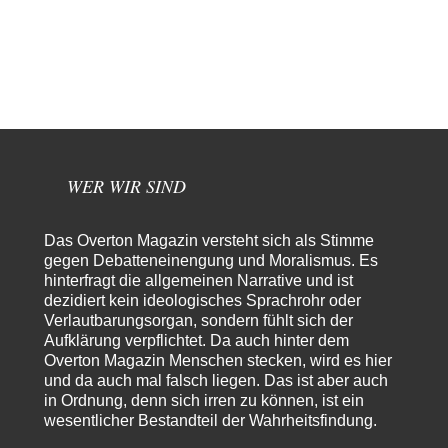
Modulation
vor 13 Stunden zu:
From Field to Glass – Bio hochprozentig
6
statt Kaffeefahrten in die Lüneburger Heide bald Einschiffungen ab
Ostende zur Abfüllung mit Whiksy samt…
Stefan M
vor 14 Stunden zu:
Masseninvasion von Ceuta: Ein organisierter Angriff
2
Ja ja, das ist der Fluch der schönen neuen Smartphone-Zeit. Einer ruft und
Zehntausende dackeln…
WER WIR SIND
Adel verpflichtet
vor 16 Stunden zu:
»Der freie Wille ist ein Mythos«
70
Vielen Dank, hatte ich nicht auf dem Schirm, weil ich ihn nicht mehr
Das Overton Magazin versteht sich als Stimme
lese. Beweist…
gegen Debatteneinengung und Moralismus. Es
hinterfragt die allgemeinen Narrative und ist
garno
vor 18 Stunden zu:
dezidiert kein ideologisches Sprachrohr oder
Absurde Debatte um Ceuta-„Invasion“ durch Marokko
28
Verlautbarungsorgan, sondern fühlt sich der
vertieft EU-Spaltung
Aufklärung verpflichtet. Da auch hinter dem
Gratuliere, du hast erkannt wer hier der Bösewicht ist. Dann kann es ja
gar nicht…
Overton Magazin Menschen stecken, wird es hier
und da auch mal falsch liegen. Das ist aber auch
Schattenland
vor 19 Stunden zu:
in Ordnung, denn sich irren zu können, ist ein
Unkabarettistische Anstalten
1
wesentlicher Bestandteil der Wahrheitsfindung.
Dem schließe ich mich 100 pro an - das deutsche politische Kabarett ist