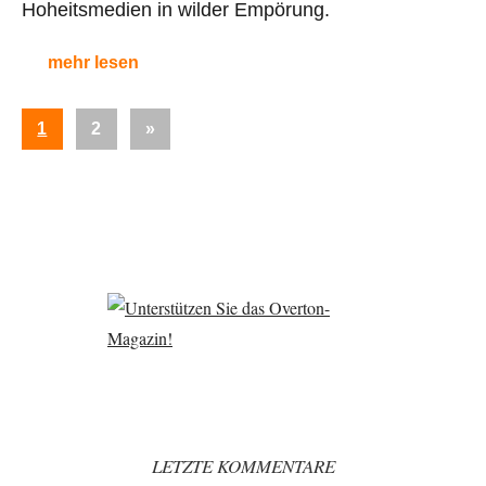
Hoheitsmedien in wilder Empörung.
mehr lesen
Seitennummerierung
Nächste
1
2
»
der
Beiträge
Beiträge
LETZTE KOMMENTARE