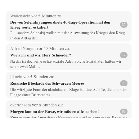
Wallenstein
vor 5 Minuten zu:
Die von Selenskij angeordnete 40-Tage-Operation hat den
37
Krieg weiter eskaliert
"..... sondern Selenskij wollte mit der Ausweitung des Krieges den Krieg
in den Alltag der…
Alfred Nonym
vor 49 Minuten zu:
Wie arm sind wir, Herr Schneider?
17
Na das ist doch eine echte soziale Ader. Solche Sozialisten hatten wir
schon zwei Mal,…
jjkoeln
vor 5 Stunden zu:
Russische Blockade des Schwarzen Meeres
25
Die witzigste Form der ukrainischen Klage ist, dass Schiffe, die unter der
Flagge eines Drittstaates…
overton4cm
vor 8 Stunden zu:
Morgen kommt der Russe, wir müssen alle sterben!
66
Kurz gesagt: der Autor dieses Kommentars weiß es ganz genau. Er hat die
Deutungshoheit. In…
DIRTY OPERATING SYSTEM
vor 10 Stunden zu: