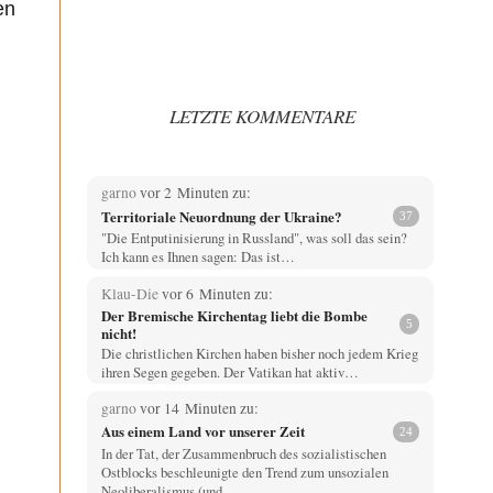
en
LETZTE KOMMENTARE
garno
vor 2 Minuten zu:
Territoriale Neuordnung der Ukraine?
37
"Die Entputinisierung in Russland", was soll das sein?
Ich kann es Ihnen sagen: Das ist…
Klau-Die
vor 6 Minuten zu:
Der Bremische Kirchentag liebt die Bombe
5
nicht!
Die christlichen Kirchen haben bisher noch jedem Krieg
ihren Segen gegeben. Der Vatikan hat aktiv…
garno
vor 14 Minuten zu:
Aus einem Land vor unserer Zeit
24
In der Tat, der Zusammenbruch des sozialistischen
Ostblocks beschleunigte den Trend zum unsozialen
Neoliberalismus (und…