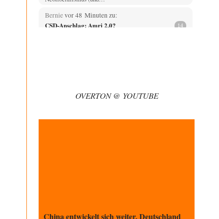
Bernie
vor 48 Minuten zu:
CSD-Anschlag: Amri 2.0?
14
Als Ergänzung noch was: Die üblichen Betroffenen
melden sich auch zu Wort, aber leider werden…
Jasmina
vor 1 Stunde zu:
Wien, die heißeste Stadt
38
Genau! Und was natürlich dazu kommt sind die
überbordenden Rechenzentren! Heute muss ja jeder
OVERTON @ YOUTUBE
wegen…
Klau-Die
vor 2 Stunden zu:
Statt Dunkelflaute eher Hitze-Blackout wegen
71
Kühlwassermangel für Atomkraft
Würden PV-Anlagen zu Marktbedingungen betrieben,
würden sie sich beim derzeitigen Ausbaustand kaum
lohnen. Ob sich…
Theo Noestonto
vor 3 Stunden zu:
Die Macht der KI-Besitzer
17
@DIRTY OPERATING SYSTEM Ihre Argumentation
teile ich, soweit wir uns auf den aktuellen Moment
beziehen.…
China entwickelt sich weiter, Deutschland