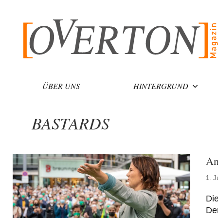
Zum
Inhalt
springen
ÜBER UNS
HINTERGRUND
BASTARDS
An
1. J
Die
Den