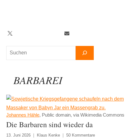
Zum
Inhalt
springen
Twitter
Facebook
YouTube
Telegram
Newsletter
Suchen
BARBAREI
Johannes Hähle
, Public domain, via Wikimedia Commons
Die Barbaren sind wieder da
13. Juni 2026
Klaus Kenke
50 Kommentare