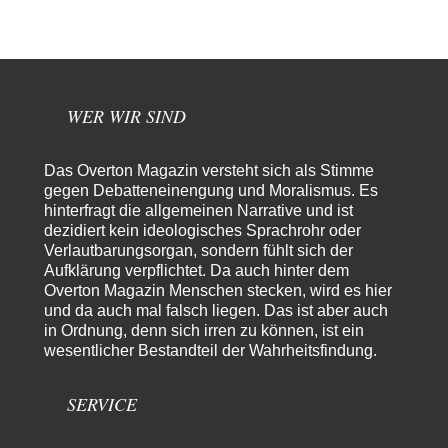
Theo Noestonto
vor 16 Stunden zu:
Die Westbank in New York
6
"Das hielt Amerika nicht davon ab, Afghanistan zu besetzen, die
Gesellschaft umzubauen, den Drogenanbau zu…
WER WIR SIND
AeaP
vor 17 Stunden zu:
Absurde Debatte um Ceuta-„Invasion“ durch Marokko vertieft
7
EU-Spaltung
Jetzt versuchen "interessierte Kreise" Georg Restle fertigzumachen, der
Das Overton Magazin versteht sich als Stimme
in der Ceuta-Angelegenheit von einem "US-israelisch-marokkanischen
gegen Debatteneinengung und Moralismus. Es
Bündnis"…
hinterfragt die allgemeinen Narrative und ist
dezidiert kein ideologisches Sprachrohr oder
Theo Noestonto
vor 18 Stunden zu:
Verlautbarungsorgan, sondern fühlt sich der
Russische Blockade des Schwarzen Meeres
36
Aufklärung verpflichtet. Da auch hinter dem
"Ohne tragfähige Argumentation wirds wohl eher nix mit dem
Overton Magazin Menschen stecken, wird es hier
„mainstraem näherbringen“…" Natürlich nicht! Da haben…
und da auch mal falsch liegen. Das ist aber auch
Grottenolm
vor 19 Stunden zu:
in Ordnung, denn sich irren zu können, ist ein
Die von Selenskij angeordnete 40-Tage-Operation hat den
wesentlicher Bestandteil der Wahrheitsfindung.
67
Krieg weiter eskaliert
Natürlich ist Russland scheinbar zögerlich, inkonsequent, reagiert immer
nur . Aber es ist vielleicht, wie…
SERVICE
Patient 0
vor 1 Tag zu: