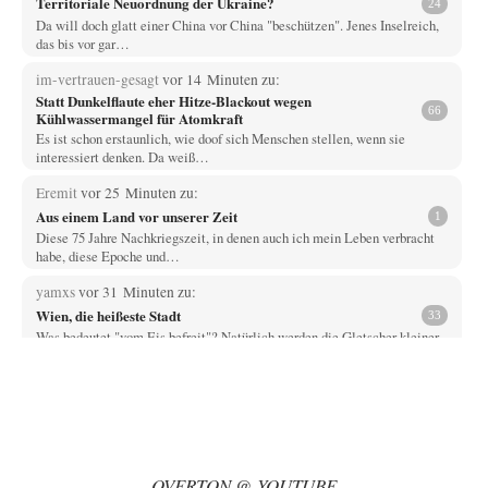
Territoriale Neuordnung der Ukraine?
24
Da will doch glatt einer China vor China "beschützen". Jenes Inselreich,
das bis vor gar…
im-vertrauen-gesagt
vor 14 Minuten zu:
Statt Dunkelflaute eher Hitze-Blackout wegen
66
Kühlwassermangel für Atomkraft
Es ist schon erstaunlich, wie doof sich Menschen stellen, wenn sie
interessiert denken. Da weiß…
Eremit
vor 25 Minuten zu:
Aus einem Land vor unserer Zeit
1
Diese 75 Jahre Nachkriegszeit, in denen auch ich mein Leben verbracht
habe, diese Epoche und…
yamxs
vor 31 Minuten zu:
Wien, die heißeste Stadt
33
Was bedeutet "vom Eis befreit"? Natürlich werden die Gletscher kleiner
als heute gewesen sein. Leider…
Prime Evil
vor 43 Minuten zu:
Die Macht der KI-Besitzer
16
Ein online-service, respektive dessen App, bringt den Computer des
Autors zuverlässig zum Absturz? Wie nutzt…
OVERTON @ YOUTUBE