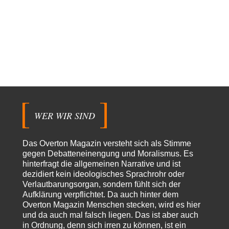
China sagt jetzt auch etwas: Interessant ist vor allem die offizielle
Anerkennung der USA, das…
overton4cm
vor 13 Stunden zu:
Morgen kommt der Russe, wir müssen alle sterben!
42
Kurz gesagt: der Autor dieses Kommentars weiß es ganz genau. Er hat die
Deutungshoheit. In…
DIRTY OPERATING SYSTEM
vor 15 Stunden zu:
Die Revolution, die nie scheiterte
21
@jjkoeln "Und in der Tat, steiges Problematisieren und die letzten
Winkel analysieren ist nicht hilfreich.…
WER WIR SIND
Bernie
vor 15 Stunden zu:
Der Anschlag auf eine Lebenslüge
3
@Thomas Danke für den hilfreichen Hinweis ;-) Ob Hamed Abdel-Samad
Das Overton Magazin versteht sich als Stimme
seine Thesen von Ex-US-Präsident Bush…
gegen Debatteneinengung und Moralismus. Es
hinterfragt die allgemeinen Narrative und ist
Ute Plass
vor 18 Stunden zu:
dezidiert kein ideologisches Sprachrohr oder
Urteil des Bundesverwaltungsgerichts zur ewigen
34
Verlautbarungsorgan, sondern fühlt sich der
Geheimhaltung
Aufklärung verpflichtet. Da auch hinter dem
Gaby Weber stellt fest : "So ist das in der Bundesrepublik: von
Transparenz, Rechtstaatlichkeit und…
Overton Magazin Menschen stecken, wird es hier
und da auch mal falsch liegen. Das ist aber auch
El-G
vor 18 Stunden zu:
in Ordnung, denn sich irren zu können, ist ein