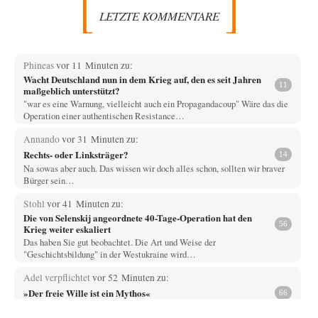
LETZTE KOMMENTARE
Phineas
vor 11 Minuten zu:
Wacht Deutschland nun in dem Krieg auf, den es seit Jahren
11
maßgeblich unterstützt?
"war es eine Warnung, vielleicht auch ein Propagandacoup" Wäre das die
Operation einer authentischen Resistance…
Annando
vor 31 Minuten zu:
Rechts- oder Linksträger?
14
Na sowas aber auch. Das wissen wir doch alles schon, sollten wir braver
Bürger sein…
Stohl
vor 41 Minuten zu:
Die von Selenskij angeordnete 40-Tage-Operation hat den
56
Krieg weiter eskaliert
Das haben Sie gut beobachtet. Die Art und Weise der
"Geschichtsbildung" in der Westukraine wird…
Adel verpflichtet
vor 52 Minuten zu:
»Der freie Wille ist ein Mythos«
66
Ich bezweifle doch sehr stark, dass das Erdmännchen überhaupt wirklich