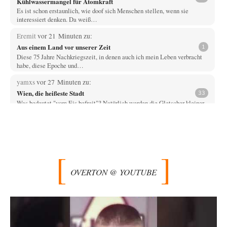
Kühlwassermangel für Atomkraft
Es ist schon erstaunlich, wie doof sich Menschen stellen, wenn sie
interessiert denken. Da weiß…
Eremit
vor 21 Minuten zu:
Aus einem Land vor unserer Zeit
1
Diese 75 Jahre Nachkriegszeit, in denen auch ich mein Leben verbracht
habe, diese Epoche und…
yamxs
vor 27 Minuten zu:
Wien, die heißeste Stadt
33
Was bedeutet "vom Eis befreit"? Natürlich werden die Gletscher kleiner
als heute gewesen sein. Leider…
Prime Evil
vor 39 Minuten zu:
Die Macht der KI-Besitzer
16
Ein online-service, respektive dessen App, bringt den Computer des
Autors zuverlässig zum Absturz? Wie nutzt…
OVERTON @ YOUTUBE
Trilex
vor 39 Minuten zu:
Ein Bild der Friedensbewegung
16
Sicher, das Innere bricht sich Bann. Gemeint ist damit stets eine
Interaktion. Wir waren zu…
PaulKehl
vor 5 Stunden zu: