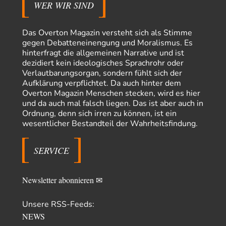
WER WIR SIND
AeaP
vor 17 Stunden zu:
Absurde Debatte um Ceuta-„Invasion“ durch Marokko
7
vertieft EU-Spaltung
Jetzt versuchen "interessierte Kreise" Georg Restle fertigzumachen, der
Das Overton Magazin versteht sich als Stimme
in der Ceuta-Angelegenheit von einem "US-israelisch-marokkanischen
gegen Debatteneinengung und Moralismus. Es
Bündnis"…
hinterfragt die allgemeinen Narrative und ist
dezidiert kein ideologisches Sprachrohr oder
Theo Noestonto
vor 18 Stunden zu:
Verlautbarungsorgan, sondern fühlt sich der
Russische Blockade des Schwarzen Meeres
36
Aufklärung verpflichtet. Da auch hinter dem
"Ohne tragfähige Argumentation wirds wohl eher nix mit dem
Overton Magazin Menschen stecken, wird es hier
„mainstraem näherbringen“…" Natürlich nicht! Da haben…
und da auch mal falsch liegen. Das ist aber auch in
Grottenolm
vor 19 Stunden zu:
Ordnung, denn sich irren zu können, ist ein
Die von Selenskij angeordnete 40-Tage-Operation hat den
wesentlicher Bestandteil der Wahrheitsfindung.
67
Krieg weiter eskaliert
Natürlich ist Russland scheinbar zögerlich, inkonsequent, reagiert immer
nur . Aber es ist vielleicht, wie…
SERVICE
Patient 0
vor 24 Stunden zu:
Helmut Schelsky – Der Mann, der den Marxismus überlebte
34
Newsletter abonnieren ✉
> Eine schwammige Kritik, die nicht an der Theorie nachweist, dass die
fehlerhaft oder unvollständig…
Unsere RSS-Feeds:
Conrad
vor 1 Tag zu:
NEWS
Entkernen, Umfunktionieren und (feindlich) Übernehmen
2