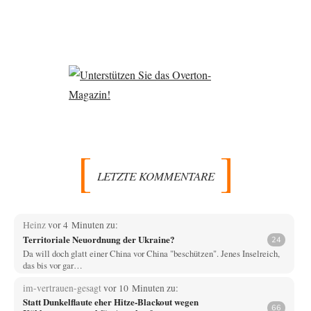
LETZTE KOMMENTARE
Heinz
vor 4 Minuten zu:
Territoriale Neuordnung der Ukraine?
24
Da will doch glatt einer China vor China "beschützen". Jenes Inselreich,
das bis vor gar…
im-vertrauen-gesagt
vor 10 Minuten zu:
Statt Dunkelflaute eher Hitze-Blackout wegen
66