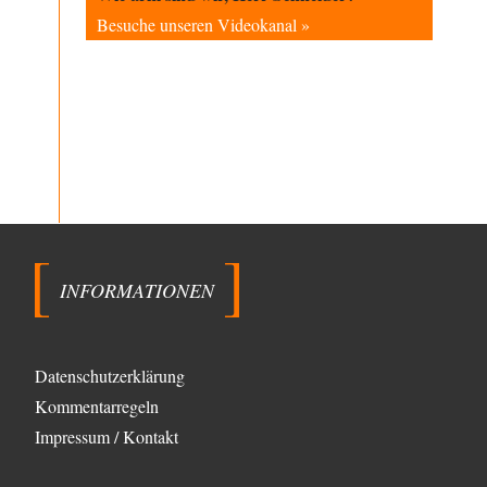
Unkabarettistische Anstalten
1
Besuche unseren Videokanal »
Dem schließe ich mich 100 pro an - das deutsche
politische Kabarett ist tot (Lisa…
Schattenland
vor 5 Stunden zu:
Masseninvasion von Ceuta: Ein organisierter
2
Angriff
Eine sportlich "schwimmende" und inszenierte
Migranten-Invasion fällt in Ceuta ein - bevor sie nach
Deutschland…
YaSa
vor 6 Stunden zu:
Dissonanzen
1
Kleine Korrektur: Anders als Moshe Zuckermann
schildet gab es in den 1960er und 1970er Jahren…
INFORMATIONEN
Wolfgang Wirth
vor 6 Stunden zu:
Entkernen, Umfunktionieren und (feindlich)
48
Übernehmen
Datenschutzerklärung
@Froschhaut Vielen Dank für Ihre freundlichen Worte.
Ich nehme an, dass ich dass stellvertretend auch…
Kommentarregeln
Götz
vor 6 Stunden zu:
Impressum / Kontakt
From Field to Glass – Bio hochprozentig
5
Jetzt gib hier mal nicht den Beckmesser. Die meinen