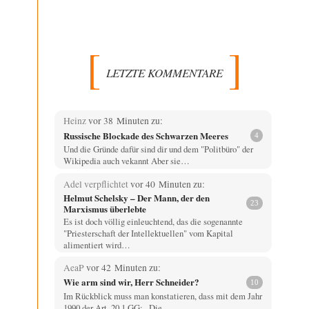
LETZTE KOMMENTARE
Heinz
vor 38 Minuten zu:
Russische Blockade des Schwarzen Meeres
4
Und die Gründe dafür sind dir und dem "Politbüro" der
Wikipedia auch vekannt Aber sie…
Adel verpflichtet
vor 40 Minuten zu:
Helmut Schelsky – Der Mann, der den
23
Marxismus überlebte
Es ist doch völlig einleuchtend, das die sogenannte
"Priesterschaft der Intellektuellen" vom Kapital
alimentiert wird…
AeaP
vor 42 Minuten zu:
Wie arm sind wir, Herr Schneider?
10
Im Rückblick muss man konstatieren, dass mit dem Jahr
1990 der Art. 20,1 GG: „Die…