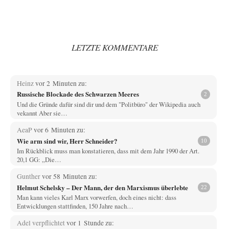
LETZTE KOMMENTARE
Heinz
vor 2 Minuten zu:
Russische Blockade des Schwarzen Meeres
2
Und die Gründe dafür sind dir und dem "Politbüro" der Wikipedia auch
vekannt Aber sie…
AeaP
vor 6 Minuten zu:
Wie arm sind wir, Herr Schneider?
10
Im Rückblick muss man konstatieren, dass mit dem Jahr 1990 der Art.
20,1 GG: „Die…
Gunther
vor 58 Minuten zu:
Helmut Schelsky – Der Mann, der den Marxismus überlebte
22
Man kann vieles Karl Marx vorwerfen, doch eines nicht: dass
Entwicklungen stattfinden, 150 Jahre nach…
Adel verpflichtet
vor 1 Stunde zu: