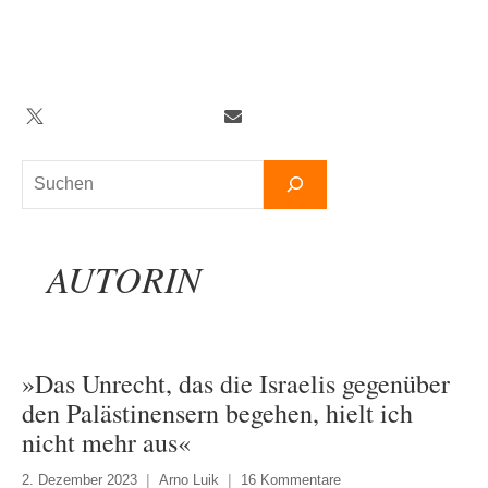
Zum
Inhalt
springen
Twitter
Facebook
YouTube
Telegram
Newsletter
Suchen
AUTORIN
»Das Unrecht, das die Israelis gegenüber
den Palästinensern begehen, hielt ich
nicht mehr aus«
2. Dezember 2023
Arno Luik
16 Kommentare