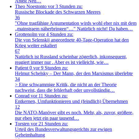
Angst Ned…
Theo Noestonto
vor 3 Stunden zu:
Russische Blockade des Schwarzen Meeres
36
"Ohne tragfähige Argumentation wirds wohl eher nix mit dem
„mainstraem näherbringen“…" Natürlich nicht! Da haben…
Grottenolm
vor 4 Stunden zu:
Die von Selenskij angeordnete 40-Tage-Operation hat den
Krieg weiter eskaliert
67
Natürlich ist Russland scheinbar zögerlich, inkonsequent,
reagiert immer nur . Aber es ist vielleicht, wie…
Patient 0
vor 9 Stunden zu:
Helmut Schelsky – Der Mann, der den Marxismus überlebte
34
> Eine schwammige Kritik, die nicht an der Theorie
nachweist, dass die fehlerhaft oder unvollständig…
Conrad
vor 11 Stunden zu:
Entkernen, Umfunktionieren und (feindlich) Übernehmen
12
Die NATO-Manöver gibt es noch. Mehr, als, zuvor, größere,
nur eben jetzt ein paar tausend…
Torsten
vor 21 Stunden zu:
Urteil des Bundesverwaltungsgerichts zur ewigen
Geheimhaltung