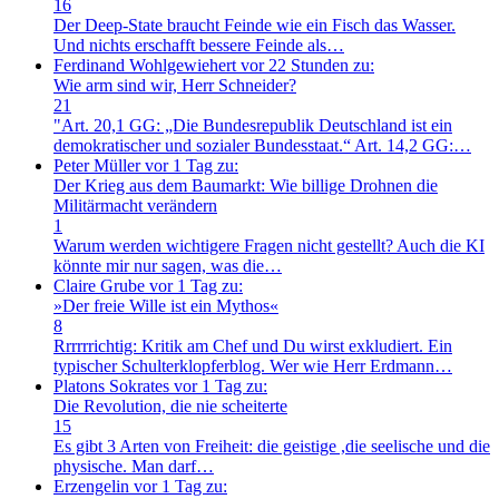
16
Der Deep-State braucht Feinde wie ein Fisch das Wasser.
Und nichts erschafft bessere Feinde als…
Ferdinand Wohlgewiehert
vor 22 Stunden zu:
Wie arm sind wir, Herr Schneider?
21
"Art. 20,1 GG: „Die Bundesrepublik Deutschland ist ein
demokratischer und sozialer Bundesstaat.“ Art. 14,2 GG:…
Peter Müller
vor 1 Tag zu:
Der Krieg aus dem Baumarkt: Wie billige Drohnen die
Militärmacht verändern
1
Warum werden wichtigere Fragen nicht gestellt? Auch die KI
könnte mir nur sagen, was die…
Claire Grube
vor 1 Tag zu:
»Der freie Wille ist ein Mythos«
8
Rrrrrrichtig: Kritik am Chef und Du wirst exkludiert. Ein
typischer Schulterklopferblog. Wer wie Herr Erdmann…
Platons Sokrates
vor 1 Tag zu:
Die Revolution, die nie scheiterte
15
Es gibt 3 Arten von Freiheit: die geistige ,die seelische und die
physische. Man darf…
Erzengelin
vor 1 Tag zu: