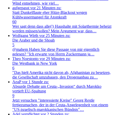
Wind entnehmen, wie viel…
aufgepasst
vor 21 Minuten zu:
Statt Dunkelflaute eher Hitze-Blackout wegen
Kühlwassermangel für Atomkraft
60
Wer sagt denn dass alle(!) Haushalte mit Solarthermie beheizt
werden müssen/sollen? Mein Argument war, dass…
Wolfgang Wirth
vor 25 Minuten zu:
Die Araber und die Shoah
5
@mahem Haben Sie diese Passage von mir eigentlich
gelesen? "Ich erwarte von Herrn Zuckermann ja…
Theo Noestonto
vor 29 Minuten zu:
Die Westbank in New York
6
"Das hielt Amerika nicht davon ab, Afghanistan zu besetzen,
die Gesellschaft umzubauen, den Drogenanbau zu…
AeaP
vor 1 Stunde zu:
Absurde Debatte um Ceuta-„Invasion“ durch Marokko
vertieft EU-Spaltung
9
Jetzt versuchen "interessierte Kreise" Georg Restle
fertigzumachen, der in der Ceuta-Angelegenheit von einem
"US-israelisch-marokkanischen Bündnis"…
Adel verpflichtet
vor 2 Stunden zu: