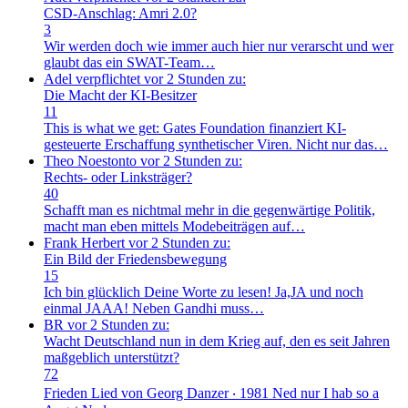
CSD-Anschlag: Amri 2.0?
3
Wir werden doch wie immer auch hier nur verarscht und wer
glaubt das ein SWAT-Team…
Adel verpflichtet
vor 2 Stunden zu:
Die Macht der KI-Besitzer
11
This is what we get: Gates Foundation finanziert KI-
gesteuerte Erschaffung synthetischer Viren. Nicht nur das…
Theo Noestonto
vor 2 Stunden zu:
Rechts- oder Linksträger?
40
Schafft man es nichtmal mehr in die gegenwärtige Politik,
macht man eben mittels Modebeiträgen auf…
Frank Herbert
vor 2 Stunden zu:
Ein Bild der Friedensbewegung
15
Ich bin glücklich Deine Worte zu lesen! Ja,JA und noch
einmal JAAA! Neben Gandhi muss…
BR
vor 2 Stunden zu:
Wacht Deutschland nun in dem Krieg auf, den es seit Jahren
maßgeblich unterstützt?
72
Frieden Lied von Georg Danzer ‧ 1981 Ned nur I hab so a