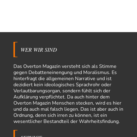
maßgeblich unterstützt?
Ich tippe auf die Ukros. Für solche James Bond-Aktionen ist der VS zu
tappsig. Bei…
sylvain
vor 15 Stunden zu:
Rechts- oder Linksträger?
41
Danke für den Link. Ich vertraue ja der Wissenschaft, wissen Sie? Und da
ist es…
WER WIR SIND
Theo Noestonto
vor 18 Stunden zu:
Die Westbank in New York
6
"Das hielt Amerika nicht davon ab, Afghanistan zu besetzen, die
Das Overton Magazin versteht sich als Stimme
Gesellschaft umzubauen, den Drogenanbau zu…
gegen Debatteneinengung und Moralismus. Es
AeaP
vor 19 Stunden zu:
hinterfragt die allgemeinen Narrative und ist
Absurde Debatte um Ceuta-„Invasion“ durch Marokko
dezidiert kein ideologisches Sprachrohr oder
7
vertieft EU-Spaltung
Verlautbarungsorgan, sondern fühlt sich der
Jetzt versuchen "interessierte Kreise" Georg Restle fertigzumachen, der
Aufklärung verpflichtet. Da auch hinter dem
in der Ceuta-Angelegenheit von einem "US-israelisch-marokkanischen
Overton Magazin Menschen stecken, wird es hier
Bündnis"…
und da auch mal falsch liegen. Das ist aber auch in
Theo Noestonto
vor 20 Stunden zu:
Ordnung, denn sich irren zu können, ist ein
Russische Blockade des Schwarzen Meeres
wesentlicher Bestandteil der Wahrheitsfindung.
36
"Ohne tragfähige Argumentation wirds wohl eher nix mit dem
„mainstraem näherbringen“…" Natürlich nicht! Da haben…