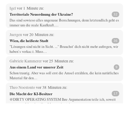
Igel
vor 1 Minute zu:
Territoriale Neuordnung der Ukraine?
32
Das sind sowieso alles ungenaue Berechnungen, denn letztendlich geht es
immer um die reale Kaufkraft.…
Juergen
vor 20 Minuten zu:
Wien, die heißeste Stadt
36
"Lösungen sind nicht in Sicht. ..." Brauchst' dich nicht mehr aufregen, wir
haben`s verkac.t. Muss…
Gabriele Kammerer
vor 25 Minuten zu:
Aus einem Land vor unserer Zeit
9
Schon traurig. Aber was soll erst die Amsel erzählen, die kein natürliches
Material für den…
Theo Noestonto
vor 38 Minuten zu:
Die Macht der KI-Besitzer
17
@DIRTY OPERATING SYSTEM Ihre Argumentation teile ich, soweit
wir uns auf den aktuellen Moment beziehen.…
Yossarian
vor 53 Minuten zu:
Statt Dunkelflaute eher Hitze-Blackout wegen
69
Kühlwassermangel für Atomkraft
"Kurz: eine vernünftige Energiepolitik würde sich nicht an den heutigen