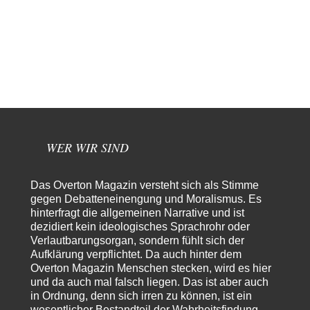
und ihm mehr…
Rubis
vor 11 Stunden zu:
Die von Selenskij angeordnete 40-Tage-Operation hat den
65
Krieg weiter eskaliert
Hallo venice im Link unten gibt es einen Screenshot vielleicht ist es der
Besagte.....
Peter Müller
vor 14 Stunden zu:
Der Krieg aus dem Baumarkt: Wie billige Drohnen die
1
Militärmacht verändern
Warum werden wichtigere Fragen nicht gestellt? Auch die KI könnte mir
WER WIR SIND
nur sagen, was die…
Claire Grube
vor 15 Stunden zu:
Das Overton Magazin versteht sich als Stimme
»Der freie Wille ist ein Mythos«
33
gegen Debatteneinengung und Moralismus. Es
Rrrrrrichtig: Kritik am Chef und Du wirst exkludiert. Ein typischer
hinterfragt die allgemeinen Narrative und ist
Schulterklopferblog. Wer wie Herr Erdmann…
dezidiert kein ideologisches Sprachrohr oder
Platons Sokrates
vor 16 Stunden zu:
Verlautbarungsorgan, sondern fühlt sich der
Die Revolution, die nie scheiterte
22
Aufklärung verpflichtet. Da auch hinter dem
Es gibt 3 Arten von Freiheit: die geistige ,die seelische und die physische.
Overton Magazin Menschen stecken, wird es hier
Man darf…
und da auch mal falsch liegen. Das ist aber auch
in Ordnung, denn sich irren zu können, ist ein
Erzengelin
vor 17 Stunden zu:
wesentlicher Bestandteil der Wahrheitsfindung.