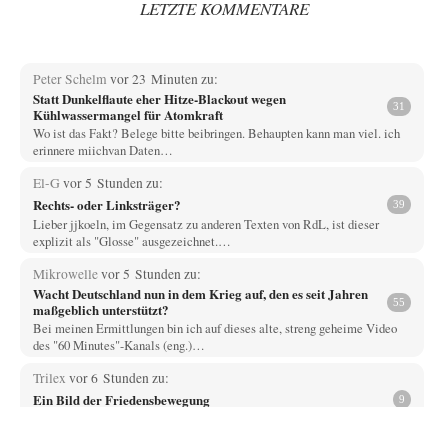
LETZTE KOMMENTARE
Peter Schelm
vor 23 Minuten zu:
Statt Dunkelflaute eher Hitze-Blackout wegen
31
Kühlwassermangel für Atomkraft
Wo ist das Fakt? Belege bitte beibringen. Behaupten kann man viel. ich
erinnere miichvan Daten…
El-G
vor 5 Stunden zu:
Rechts- oder Linksträger?
39
Lieber jjkoeln, im Gegensatz zu anderen Texten von RdL, ist dieser
explizit als "Glosse" ausgezeichnet.…
Mikrowelle
vor 5 Stunden zu:
Wacht Deutschland nun in dem Krieg auf, den es seit Jahren
55
maßgeblich unterstützt?
Bei meinen Ermittlungen bin ich auf dieses alte, streng geheime Video
des "60 Minutes"-Kanals (eng.)…
Trilex
vor 6 Stunden zu:
Ein Bild der Friedensbewegung
9
Die Gesellschaft ist wohl noch nicht zur Gänze kriegstauglich aber längst
nicht mehr friedensfähig. Innerer…