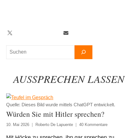
Zum
Inhalt
springen
Twitter
Facebook
YouTube
Telegram
Newsletter
Suchen
AUSSPRECHEN LASSEN
Quelle: Dieses Bild wurde mittels ChatGPT entwickelt.
Würden Sie mit Hitler sprechen?
10. Mai 2026
Roberto De Lapuente
40 Kommentare
Mit Höcke zu sprechen, ihn gar sprechen zu