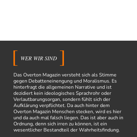
El-G
vor 13 Stunden zu:
US-Außenministerium: Kuba ist „weniger ein Nationalstaat
32
als eine allumfassende Geheimdienst- und
Subversionsoperation
Gut, dass Sie »Schande« geschrieben haben und nicht „Scheitern“, denn
das war und ist es…
Modulation
vor 13 Stunden zu:
From Field to Glass – Bio hochprozentig
6
statt Kaffeefahrten in die Lüneburger Heide bald Einschiffungen ab
Ostende zur Abfüllung mit Whiksy samt…
WER WIR SIND
Stefan M
vor 14 Stunden zu:
Masseninvasion von Ceuta: Ein organisierter Angriff
2
Das Overton Magazin versteht sich als Stimme
Ja ja, das ist der Fluch der schönen neuen Smartphone-Zeit. Einer ruft und
gegen Debatteneinengung und Moralismus. Es
Zehntausende dackeln…
hinterfragt die allgemeinen Narrative und ist
dezidiert kein ideologisches Sprachrohr oder
Adel verpflichtet
vor 16 Stunden zu:
Verlautbarungsorgan, sondern fühlt sich der
»Der freie Wille ist ein Mythos«
70
Aufklärung verpflichtet. Da auch hinter dem
Vielen Dank, hatte ich nicht auf dem Schirm, weil ich ihn nicht mehr
Overton Magazin Menschen stecken, wird es hier
lese. Beweist…
und da auch mal falsch liegen. Das ist aber auch in
Schattenland
vor 19 Stunden zu:
Ordnung, denn sich irren zu können, ist ein
Unkabarettistische Anstalten
1
wesentlicher Bestandteil der Wahrheitsfindung.
Dem schließe ich mich 100 pro an - das deutsche politische Kabarett ist