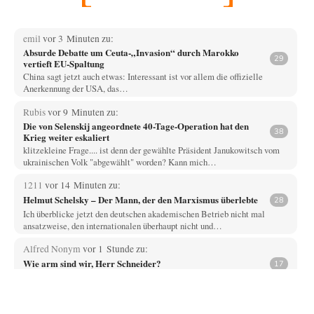
emil
vor 3 Minuten zu:
Absurde Debatte um Ceuta-„Invasion“ durch Marokko
29
vertieft EU-Spaltung
China sagt jetzt auch etwas: Interessant ist vor allem die offizielle
Anerkennung der USA, das…
Rubis
vor 9 Minuten zu:
Die von Selenskij angeordnete 40-Tage-Operation hat den
38
Krieg weiter eskaliert
klitzekleine Frage.... ist denn der gewählte Präsident Janukowitsch vom
ukrainischen Volk "abgewählt" worden? Kann mich…
1211
vor 14 Minuten zu:
Helmut Schelsky – Der Mann, der den Marxismus überlebte
28
Ich überblicke jetzt den deutschen akademischen Betrieb nicht mal
ansatzweise, den internationalen überhaupt nicht und…
Alfred Nonym
vor 1 Stunde zu:
Wie arm sind wir, Herr Schneider?
17
Na das ist doch eine echte soziale Ader. Solche Sozialisten hatten wir
schon zwei Mal,…
jjkoeln
vor 6 Stunden zu: