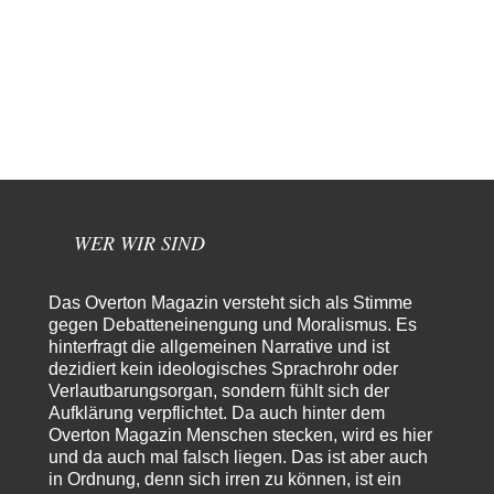
Egbert Quirl
vor 3 Stunden zu:
Absurde Debatte um Ceuta-„Invasion“ durch Marokko
13
vertieft EU-Spaltung
Vielleicht haben wir es ja mit einem Bündnis an Gegengewichten zu tun,
die selbstverständlich auf…
Martin Mair
vor 4 Stunden zu:
Die Araber und die Shoah
3
Moshe Zuckermann schreibt in seiner Rezension doch selbst gegen die
"homogen-monolithischen Zuschreibungen" an und dennoch…
WER WIR SIND
Patient 0
vor 7 Stunden zu:
Helmut Schelsky – Der Mann, der den Marxismus überlebte
34
> Eine schwammige Kritik, die nicht an der Theorie nachweist, dass die
Das Overton Magazin versteht sich als Stimme
fehlerhaft oder unvollständig…
gegen Debatteneinengung und Moralismus. Es
hinterfragt die allgemeinen Narrative und ist
Conrad
vor 9 Stunden zu:
dezidiert kein ideologisches Sprachrohr oder
Entkernen, Umfunktionieren und (feindlich) Übernehmen
17
Verlautbarungsorgan, sondern fühlt sich der
Die NATO-Manöver gibt es noch. Mehr, als, zuvor, größere, nur eben jetzt
Aufklärung verpflichtet. Da auch hinter dem
ein paar tausend…
Overton Magazin Menschen stecken, wird es hier
Torsten
vor 20 Stunden zu:
und da auch mal falsch liegen. Das ist aber auch
Urteil des Bundesverwaltungsgerichts zur ewigen
in Ordnung, denn sich irren zu können, ist ein
21
Geheimhaltung