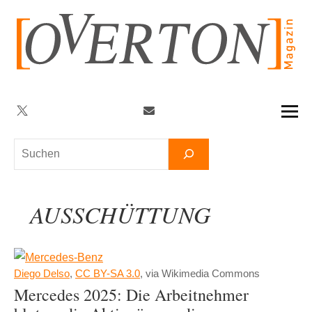
Zum
Inhalt
springen
Twitter
Facebook
YouTube
Telegram
Newsletter
Suchen
AUSSCHÜTTUNG
Diego Delso
,
CC BY-SA 3.0
, via Wikimedia Commons
Mercedes 2025: Die Arbeitnehmer