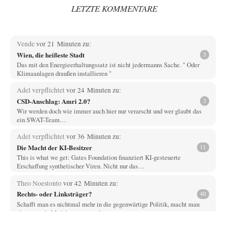
LETZTE KOMMENTARE
Vende
vor 21 Minuten zu:
Wien, die heißeste Stadt
3
Das mit den Energieerhaltungssatz ist nicht jedermanns Sache. " Oder
Klimaanlagen draußen installieren "
Adel verpflichtet
vor 24 Minuten zu:
CSD-Anschlag: Amri 2.0?
3
Wir werden doch wie immer auch hier nur verarscht und wer glaubt das
ein SWAT-Team…
Adel verpflichtet
vor 36 Minuten zu:
Die Macht der KI-Besitzer
11
This is what we get: Gates Foundation finanziert KI-gesteuerte
Erschaffung synthetischer Viren. Nicht nur das…
Theo Noestonto
vor 42 Minuten zu:
Rechts- oder Linksträger?
40
Schafft man es nichtmal mehr in die gegenwärtige Politik, macht man
eben mittels Modebeiträgen auf…