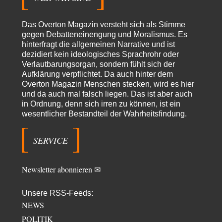
Frank Herbert
vor 4 Stunden zu:
Urteil des Bundesverwaltungsgerichts zur ewigen
33
Geheimhaltung
Das Overton Magazin versteht sich als Stimme
Es gab überhaupt KEINE Entnazifizierung der Deutschen Justiz nach
gegen Debatteneinengung und Moralismus. Es
Kriegsende! Und es hätte auch keine…
hinterfragt die allgemeinen Narrative und ist
dezidiert kein ideologisches Sprachrohr oder
ratzefatz
vor 5 Stunden zu:
Verlautbarungsorgan, sondern fühlt sich der
Klimalüge und Klimadiktatur?
83
Aufklärung verpflichtet. Da auch hinter dem
Es gibt genau zwei Faktoren, die für unser Klima (eigentlich: die Klimata
Overton Magazin Menschen stecken, wird es hier
der verschiedenen Klimazonen)…
und da auch mal falsch liegen. Das ist aber auch
arth_
vor 6 Stunden zu:
in Ordnung, denn sich irren zu können, ist ein
Sollte Bundeswehrwerbung verboten werden?
wesentlicher Bestandteil der Wahrheitsfindung.
33
Nr. 6 halte ich für thematisch verfehlt. Unabhängig davon wie man zu
Saudibarbarien oder der…
SERVICE
W. Heines
vor 6 Stunden zu:
Junglöwen des Kalifats
3
Vielen Dank an die Autoren des Artikels dafür, daß sie die Situation einer
Newsletter abonnieren ✉
Ethnie beleuchten,…
Russischer Hacker
vor 13 Stunden zu:
Unsere RSS-Feeds:
Morgen kommt der Russe, wir müssen alle sterben!
NEWS
60
Das ist auch ein weit verbreitetes amerikanisches Märchen aus dem
POLITIK
kalten Krieg wie entscheidend doch…