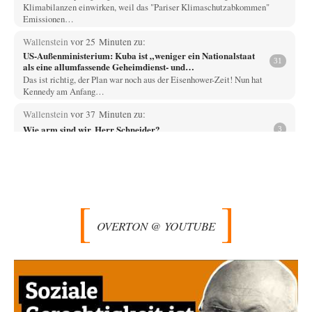
Klimabilanzen einwirken, weil das "Pariser Klimaschutzabkommen"
Emissionen…
Wallenstein
vor 25 Minuten zu:
US-Außenministerium: Kuba ist „weniger ein Nationalstaat
31
als eine allumfassende Geheimdienst- und
Subversionsoperation
Das ist richtig, der Plan war noch aus der Eisenhower-Zeit! Nun hat
Kennedy am Anfang…
Wallenstein
vor 37 Minuten zu:
Wie arm sind wir, Herr Schneider?
3
"Schneider trat 2022 aus der Linkspartei aus, nachdem Wagenknecht die
„Zeitenwende“ und den Bruch der…
EMMA
vor 1 Stunde zu:
Absurde Debatte um Ceuta-„Invasion“ durch Marokko
27
vertieft EU-Spaltung
Ja, ja, es ist Imperialismus einem Despoten mit imperialistischen
OVERTON @ YOUTUBE
Träumen von einem "Gross-Marokko" nicht auch…
Phineas
vor 1 Stunde zu:
»Der freie Wille ist ein Mythos«
69
Geh mal hier drauf. Das ist ein Beitrag, der ist zweieinhalb Jahre!! später
erschienen (08/2022).…