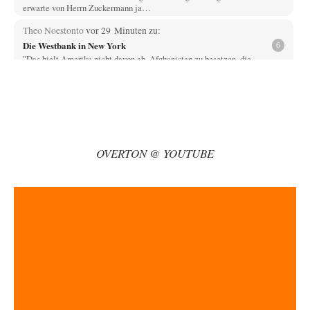
erwarte von Herrn Zuckermann ja…
Theo Noestonto
vor 29 Minuten zu:
Die Westbank in New York
6
"Das hielt Amerika nicht davon ab, Afghanistan zu besetzen, die
Gesellschaft umzubauen, den Drogenanbau zu…
AeaP
vor 1 Stunde zu:
Absurde Debatte um Ceuta-„Invasion“ durch Marokko vertieft
9
EU-Spaltung
Jetzt versuchen "interessierte Kreise" Georg Restle fertigzumachen, der
in der Ceuta-Angelegenheit von einem "US-israelisch-marokkanischen
OVERTON @ YOUTUBE
Bündnis"…
Adel verpflichtet
vor 2 Stunden zu:
CSD-Anschlag: Amri 2.0?
3
Wir werden doch wie immer auch hier nur verarscht und wer glaubt das
ein SWAT-Team…
Adel verpflichtet
vor 2 Stunden zu:
Die Macht der KI-Besitzer
11
This is what we get: Gates Foundation finanziert KI-gesteuerte
Erschaffung synthetischer Viren. Nicht nur das…
Theo Noestonto
vor 2 Stunden zu: