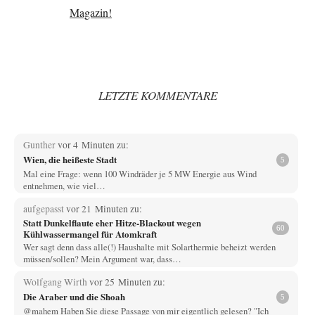
LETZTE KOMMENTARE
Gunther
vor 4 Minuten zu:
Wien, die heißeste Stadt
5
Mal eine Frage: wenn 100 Windräder je 5 MW Energie aus Wind
entnehmen, wie viel…
aufgepasst
vor 21 Minuten zu:
Statt Dunkelflaute eher Hitze-Blackout wegen
60
Kühlwassermangel für Atomkraft
Wer sagt denn dass alle(!) Haushalte mit Solarthermie beheizt werden
müssen/sollen? Mein Argument war, dass…
Wolfgang Wirth
vor 25 Minuten zu:
Die Araber und die Shoah
5
@mahem Haben Sie diese Passage von mir eigentlich gelesen? "Ich