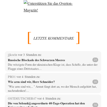
LETZTE KOMMENTARE
jjkoeln
vor 3 Stunden zu:
Russische Blockade des Schwarzen Meeres
24
Die witzigste Form der ukrainischen Klage ist, dass Schiffe, die unter der
Flagge eines Drittstaates…
PRO1
vor 4 Stunden zu:
Wie arm sind wir, Herr Schneider?
16
"Wie arm sind wir,... " Armut fängt dort an, wo der Mensch aufgehört hat,
nachzudenken!…
OSTDEUTSCHER47
vor 4 Stunden zu:
Die von Selenskij angeordnete 40-Tage-Operation hat den
34
Krieg weiter eskaliert