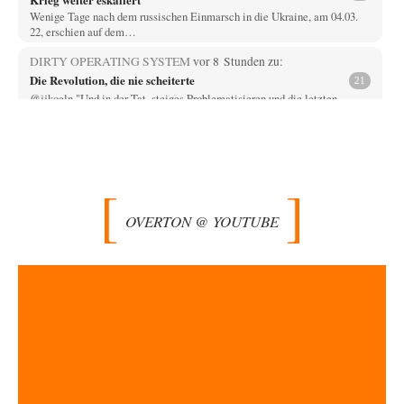
Wenige Tage nach dem russischen Einmarsch in die Ukraine, am 04.03.
22, erschien auf dem…
DIRTY OPERATING SYSTEM
vor 8 Stunden zu:
Die Revolution, die nie scheiterte
21
@jjkoeln "Und in der Tat, steiges Problematisieren und die letzten
Winkel analysieren ist nicht hilfreich.…
Bernie
vor 8 Stunden zu:
Der Anschlag auf eine Lebenslüge
3
@Thomas Danke für den hilfreichen Hinweis ;-) Ob Hamed Abdel-Samad
seine Thesen von Ex-US-Präsident Bush…
OVERTON @ YOUTUBE
Klau-Die
vor 8 Stunden zu:
Helmut Schelsky – Der Mann, der den Marxismus überlebte
27
Er fragte, wem Fabriken gehören. Die Gegenwart zwingt zu einer anderen
Frage: Wer besitzt die…
DIRTY OPERATING SYSTEM
vor 9 Stunden zu:
Morgen kommt der Russe, wir müssen alle sterben!
62
@Russischer Hacker Selbstverständlich gibt es auch in Russland
Propaganda. Das würde ich nicht bestreiten wollen.…
Ute Plass
vor 10 Stunden zu: