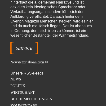
hinterfragt die allgemeinen Narrative und ist
garno
vor 16 Stunden zu:
dezidiert kein ideologisches Sprachrohr oder
Absurde Debatte um Ceuta-„Invasion“ durch Marokko
28
Verlautbarungsorgan, sondern fühlt sich der
vertieft EU-Spaltung
Aufklärung verpflichtet. Da auch hinter dem
Gratuliere, du hast erkannt wer hier der Bösewicht ist. Dann kann es ja
gar nicht…
Overton Magazin Menschen stecken, wird es hier
und da auch mal falsch liegen. Das ist aber auch
Schattenland
vor 17 Stunden zu:
in Ordnung, denn sich irren zu können, ist ein
Unkabarettistische Anstalten
1
wesentlicher Bestandteil der Wahrheitsfindung.
Dem schließe ich mich 100 pro an - das deutsche politische Kabarett ist
tot (Lisa…
SERVICE
YaSa
vor 18 Stunden zu:
Dissonanzen
1
Kleine Korrektur: Anders als Moshe Zuckermann schildet gab es in den
Newsletter abonnieren ✉
1960er und 1970er Jahren…
Wolfgang Wirth
vor 18 Stunden zu:
Unsere RSS-Feeds:
Entkernen, Umfunktionieren und (feindlich) Übernehmen
48
NEWS
@Froschhaut Vielen Dank für Ihre freundlichen Worte. Ich nehme an,
POLITIK
dass ich dass stellvertretend auch…
WIRTSCHAFT
ratzefatz
vor 20 Stunden zu:
BUCHEMPFEHLUNGEN
Klimalüge und Klimadiktatur?
25
Es gibt genau zwei Faktoren, die für unser Klima (eigentlich: die Klimata
KOMMENTARE