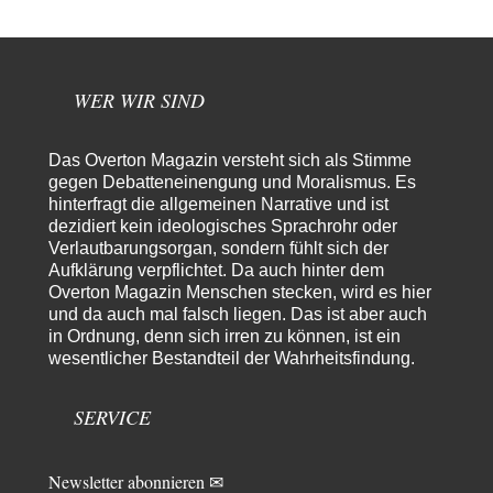
Frank Herbert
vor 9 Stunden zu:
Ein Bild der Friedensbewegung
15
Ich bin glücklich Deine Worte zu lesen! Ja,JA und noch einmal JAAA!
Neben Gandhi muss…
WER WIR SIND
Theo Noestonto
vor 9 Stunden zu:
Russische Blockade des Schwarzen Meeres
36
Das Overton Magazin versteht sich als Stimme
"Ohne tragfähige Argumentation wirds wohl eher nix mit dem
gegen Debatteneinengung und Moralismus. Es
„mainstraem näherbringen“…" Natürlich nicht! Da haben…
hinterfragt die allgemeinen Narrative und ist
dezidiert kein ideologisches Sprachrohr oder
Grottenolm
vor 10 Stunden zu:
Verlautbarungsorgan, sondern fühlt sich der
Die von Selenskij angeordnete 40-Tage-Operation hat den
67
Aufklärung verpflichtet. Da auch hinter dem
Krieg weiter eskaliert
Natürlich ist Russland scheinbar zögerlich, inkonsequent, reagiert immer
Overton Magazin Menschen stecken, wird es hier
nur . Aber es ist vielleicht, wie…
und da auch mal falsch liegen. Das ist aber auch
in Ordnung, denn sich irren zu können, ist ein
Patient 0
vor 15 Stunden zu:
wesentlicher Bestandteil der Wahrheitsfindung.
Helmut Schelsky – Der Mann, der den Marxismus überlebte
34
> Eine schwammige Kritik, die nicht an der Theorie nachweist, dass die
fehlerhaft oder unvollständig…
SERVICE
Conrad
vor 17 Stunden zu:
Entkernen, Umfunktionieren und (feindlich) Übernehmen
4
Newsletter abonnieren ✉
Die NATO-Manöver gibt es noch. Mehr, als, zuvor, größere, nur eben jetzt