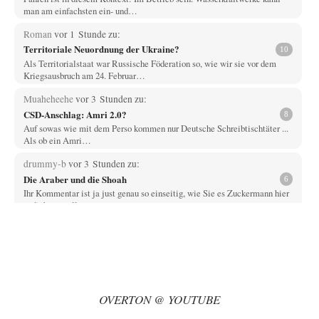
man am einfachsten ein- und…
Roman
vor 1 Stunde zu:
Territoriale Neuordnung der Ukraine?
10
Als Territorialstaat war Russische Föderation so, wie wir sie vor dem
Kriegsausbruch am 24. Februar…
Muaheheehe
vor 3 Stunden zu:
CSD-Anschlag: Amri 2.0?
8
Auf sowas wie mit dem Perso kommen nur Deutsche Schreibtischtäter ...
Als ob ein Amri…
drummy-b
vor 3 Stunden zu:
Die Araber und die Shoah
6
Ihr Kommentar ist ja just genau so einseitig, wie Sie es Zuckermann hier
andichten wollen:…
Here read this
vor 3 Stunden zu:
Wacht Deutschland nun in dem Krieg auf, den es seit Jahren
73
maßgeblich unterstützt?
Monarch Programm: Angeblich geht es auf die alten Ägypter zurück. Die
Priester haben den Pharao…
OVERTON @ YOUTUBE
Theo Noestonto
vor 3 Stunden zu:
Die Macht der KI-Besitzer
13